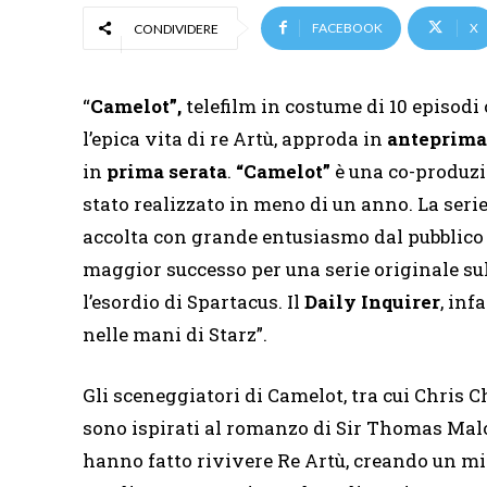
FACEBOOK
X
CONDIVIDERE
“
Camelot”,
telefilm in costume di 10 episodi
l’epica vita di re Artù, approda in
anteprima
in
prima serata
.
“Camelot”
è una co-produzi
stato realizzato in meno di un anno. La serie 
accolta con grande entusiasmo dal pubblico (1
maggior successo per una serie originale su
l’esordio di Spartacus. Il
Daily Inquirer
, inf
nelle mani di Starz”.
Gli sceneggiatori di Camelot, tra cui Chris C
sono ispirati al romanzo di Sir Thomas Malory
hanno fatto rivivere Re Artù, creando un mix 