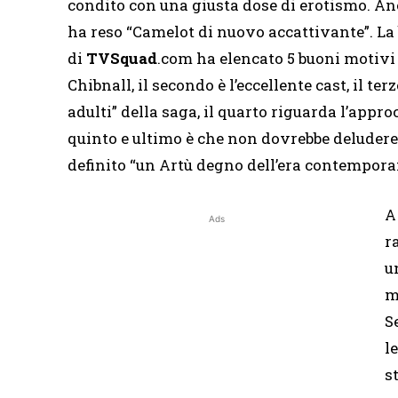
condito con una giusta dose di erotismo. An
ha reso “Camelot di nuovo accattivante”. L
di
TVSquad
.com ha elencato 5 buoni motivi p
Chibnall, il secondo è l’eccellente cast, il ter
adulti” della saga, il quarto riguarda l’appro
quinto e ultimo è che non dovrebbe deludere 
definito “un Artù degno dell’era contempora
A
Ads
r
u
m
S
l
s