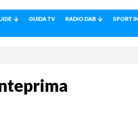
UIDE
GUIDA TV
RADIO DAB
SPORT I
anteprima