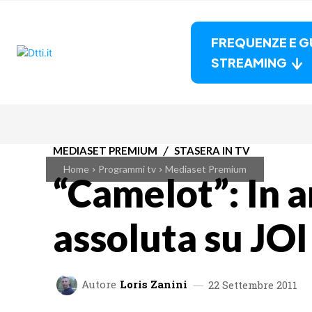
FREQUENZE E G
STREAMING
MEDIASET PREMIUM
STASERA IN TV
Home
Programmi tv
Mediaset Premium
“Camelot”: In 
assoluta su JOI
Autore
Loris Zanini
22 Settembre 2011