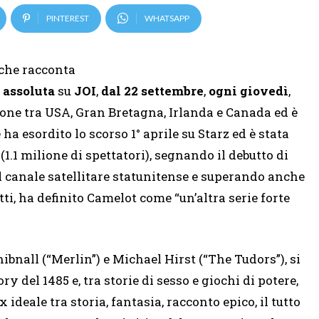
PINTEREST
WHATSAPP
 che racconta
 assoluta
su
JOI
,
dal 22 settembre
,
ogni giovedì
,
one tra USA, Gran Bretagna, Irlanda e Canada ed è
ha esordito lo scorso 1° aprile su Starz ed è stata
.1 milione di spettatori), segnando il debutto di
l canale satellitare statunitense e superando anche
atti, ha definito Camelot come “un’altra serie forte
hibnall (“Merlin”) e Michael Hirst (“The Tudors”), si
 del 1485 e, tra storie di sesso e giochi di potere,
ideale tra storia, fantasia, racconto epico, il tutto