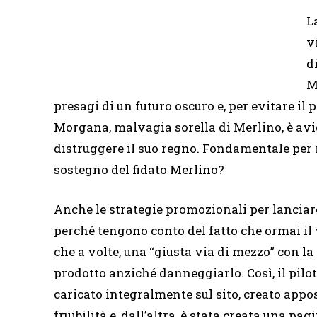
L
v
d
M
presagi di un futuro oscuro e, per evitare il 
Morgana, malvagia sorella di Merlino, è avida
distruggere il suo regno. Fondamentale per r
sostegno del fidato Merlino?
Anche le strategie promozionali per lanciare
perché tengono conto del fatto che ormai il 
che a volte, una “giusta via di mezzo” con la
prodotto anziché danneggiarlo. Così, il pil
caricato integralmente sul sito, creato app
fruibilità e, dall’altra, è stata creata una 