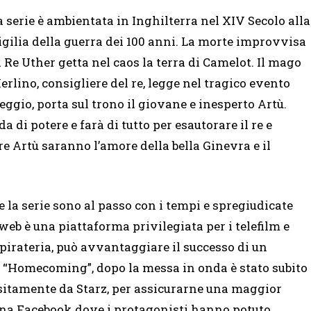
a serie è ambientata in Inghilterra nel XIV Secolo alla
igilia della guerra dei 100 anni. La morte improvvisa
i Re Uther getta nel caos la terra di Camelot. Il mago
erlino, consigliere del re, legge nel tragico evento
peggio, porta sul trono il giovane e inesperto Artù.
 di potere e farà di tutto per esautorare il re e
e Artù saranno l’amore della bella Ginevra e il
 la serie sono al passo con i tempi e spregiudicate
web è una piattaforma privilegiata per i telefilm e
 pirateria, può avvantaggiare il successo di un
ot “Homecoming”, dopo la messa in onda è stato subito
ositamente da Starz, per assicurarne una maggior
pagina Facebook dove i protagonisti hanno potuto