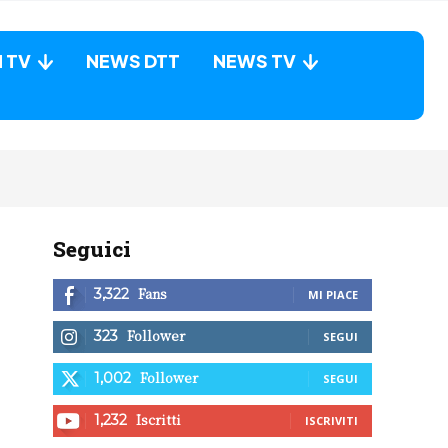
N TV
NEWS DTT
NEWS TV
Seguici
Fans
3,322
MI PIACE
Follower
323
SEGUI
Follower
1,002
SEGUI
Iscritti
1,232
ISCRIVITI