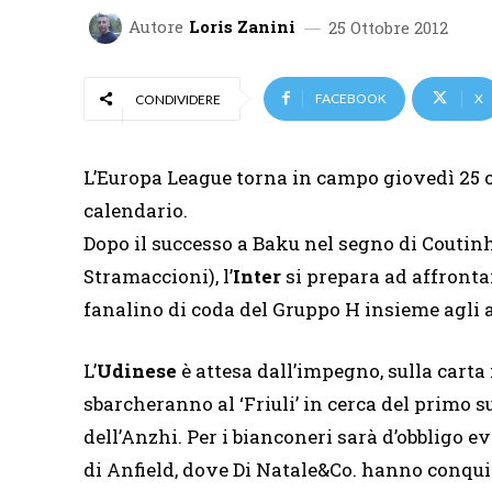
Autore
Loris Zanini
25 Ottobre 2012
FACEBOOK
X
CONDIVIDERE
L’Europa League torna in campo giovedì 25 ot
calendario.
Dopo il successo a Baku nel segno di Coutinho
Stramaccioni), l’
Inter
si prepara ad affrontar
fanalino di coda del Gruppo H insieme agli a
L’
Udinese
è attesa dall’impegno, sulla carta
sbarcheranno al ‘Friuli’ in cerca del primo s
dell’Anzhi. Per i bianconeri sarà d’obbligo 
di Anfield, dove Di Natale&Co. hanno conquis