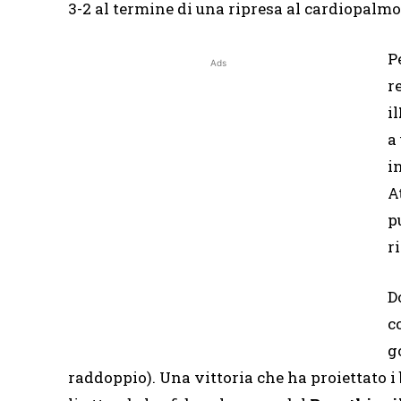
3-2 al termine di una ripresa al cardiopalmo
P
Ads
r
il
a
i
A
p
r
D
c
g
raddoppio). Una vittoria che ha proiettato i b