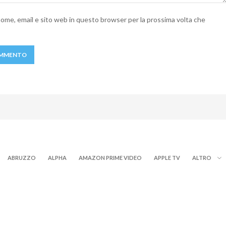
 nome, email e sito web in questo browser per la prossima volta che
ABRUZZO
ALPHA
AMAZON PRIME VIDEO
APPLE TV
ALTRO
NOW TV