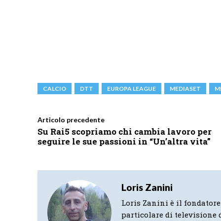
CALCIO
DTT
EUROPA LEAGUE
MEDIASET
M
Articolo precedente
Su Rai5 scopriamo chi cambia lavoro per
seguire le sue passioni in “Un’altra vita”
Loris Zanini
Loris Zanini è il fondatore
particolare di televisione d