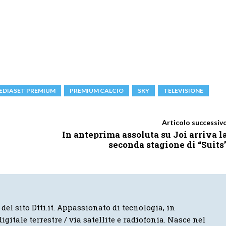
EDIASET PREMIUM
PREMIUM CALCIO
SKY
TELEVISIONE
Articolo successiv
In anteprima assoluta su Joi arriva l
seconda stagione di “Suits
 del sito Dtti.it. Appassionato di tecnologia, in
igitale terrestre / via satellite e radiofonia. Nasce nel