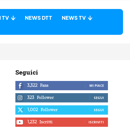
N TV
NEWS DTT
NEWS TV
Seguici
Fans
3,322
MI PIACE
Follower
323
SEGUI
Follower
1,002
SEGUI
Iscritti
1,232
ISCRIVITI