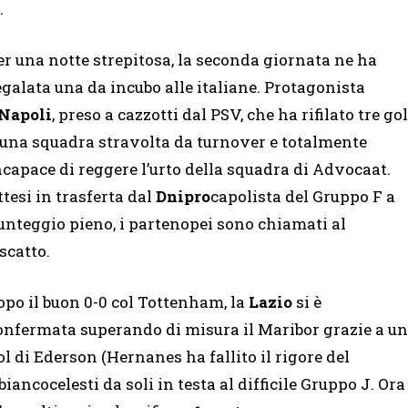
.
er una notte strepitosa, la seconda giornata ne ha
egalata una da incubo alle italiane. Protagonista
Napoli
, preso a cazzotti dal PSV, che ha rifilato tre gol
 una squadra stravolta da turnover e totalmente
ncapace di reggere l’urto della squadra di Advocaat.
ttesi in trasferta dal
Dnipro
capolista del Gruppo F a
unteggio pieno, i partenopei sono chiamati al
iscatto.
opo il buon 0-0 col Tottenham, la
Lazio
si è
onfermata superando di misura il Maribor grazie a un
ol di Ederson (Hernanes ha fallito il rigore del
iancocelesti da soli in testa al difficile Gruppo J. Ora