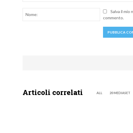
Commento:
Nome:
Salva il mio
commento.
Articoli correlati
ALL
20 MEDIASET