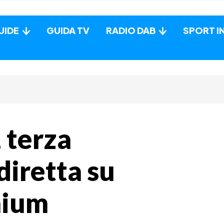
UIDE
GUIDA TV
RADIO DAB
SPORT I
 terza
diretta su
mium