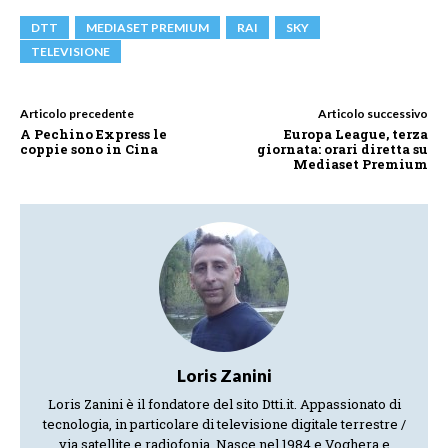
DTT
MEDIASET PREMIUM
RAI
SKY
TELEVISIONE
Articolo precedente
Articolo successivo
A Pechino Express le
Europa League, terza
coppie sono in Cina
giornata: orari diretta su
Mediaset Premium
Loris Zanini
Loris Zanini è il fondatore del sito Dtti.it. Appassionato di
tecnologia, in particolare di televisione digitale terrestre /
via satellite e radiofonia. Nasce nel 1984 e Voghera e