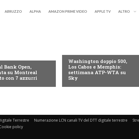
ABRUZZO
ALPHA
AMAZON PRIME VIDEO
APPLE TV
ALTRO
NOW TV
Washington doppio 500,
l Bank Open,
Los Cabos e Memphis:
ta su Montreal
settimana ATP-WTA su
to con 7 azzurri
Sky
igitale Terrestre
Numerazione LCN canali TV del DTT digitale terrestre
Str
Cookie policy