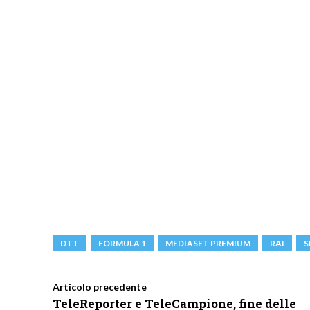
DTT
FORMULA 1
MEDIASET PREMIUM
RAI
S
Articolo precedente
TeleReporter e TeleCampione, fine delle