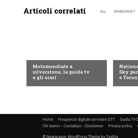
Articoli correlati
ALL
20 MEDIASET
MOTO GP
NOW TV
Motomondiale a
Nationa
silverstone, la guida tv
Sky pun
e gli orari
e Toron
Home
Frequenze digitale terrestre DTT
Guida TV D
Chi siamo – Contattaci – Disclaimer
Privacy policy
© Newspaper WordPress Theme by TagDiv