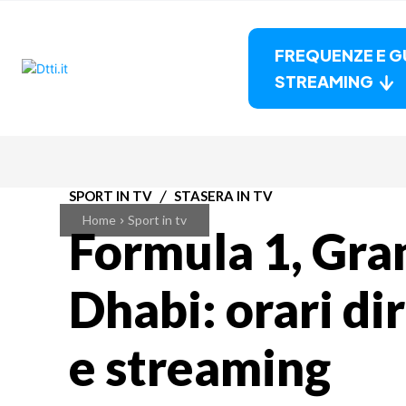
FREQUENZE E G
STREAMING
SPORT IN TV
STASERA IN TV
Home
Sport in tv
Formula 1, Gra
Dhabi: orari di
e streaming