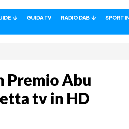
UIDE
GUIDA TV
RADIO DAB
SPORT I
n Premio Abu
retta tv in HD