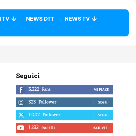
N TV
NEWS DTT
NEWS TV
Seguici
Fans
3,322
MI PIACE
Follower
323
SEGUI
Follower
1,002
SEGUI
Iscritti
1,232
ISCRIVITI