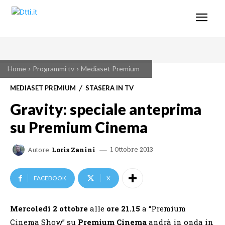
Home
Programmi tv
Mediaset Premium
MEDIASET PREMIUM
STASERA IN TV
Gravity: speciale anteprima
su Premium Cinema
1 Ottobre 2013
Autore
Loris Zanini
FACEBOOK
X
Mercoledì 2 ottobre
alle
ore 21.15
a “Premium
Cinema Show” su
Premium Cinema
andrà in onda in