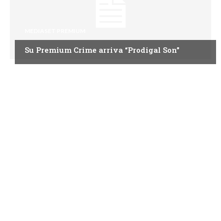
MEDIASET PREMIUM
Su Premium Crime arriva “Prodigal Son”