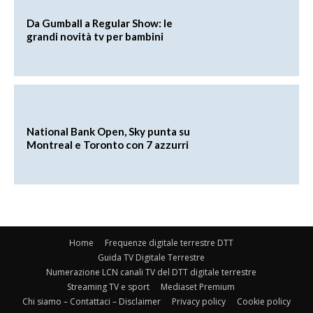
Da Gumball a Regular Show: le
grandi novità tv per bambini
National Bank Open, Sky punta su
Montreal e Toronto con 7 azzurri
Home
Frequenze digitale terrestre DTT
Guida TV Digitale Terrestre
Numerazione LCN canali TV del DTT digitale terrestre
Streaming TV e sport
Mediaset Premium
Chi siamo – Contattaci – Disclaimer
Privacy policy
Cookie policy