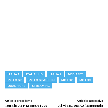
ITALIA 1
ITALIA 1 HD
ITALIA 2
MEDIASET
MOTO GP
MOTO GP AUSTIN
MOTO2
MOTO3
QUALIFICHE
STREAMING
Articolo precedente
Articolo successivo
Tennis, ATP Masters 1000
Al via su DMAX la seconda