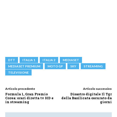
DTT
ITALIA 1
ITALIA 2
MEDIASET
MEDIASET PREMIUM
MOTO GP
SKY
STREAMING
TELEVISIONE
Articolo precedente
Articolo successivo
Formula 1, Gran Premio
Disastro digitale Il Tgr
Corea: orari diretta tv HD e
della Basilicata oscurato da
in streaming
giorni