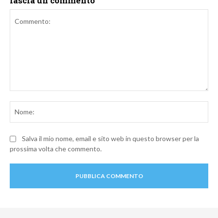
lascia un commento
Commento:
No
Salva il mio nome, email e sito web in questo browser per la
prossima volta che commento.