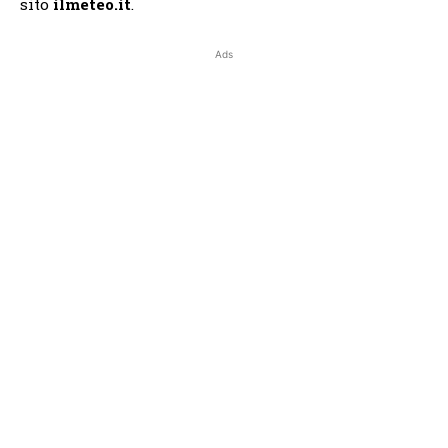
sito
ilmeteo.it
.
Ads