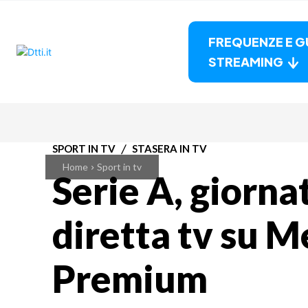
FREQUENZE E G
STREAMING
SPORT IN TV
STASERA IN TV
Home
Sport in tv
Serie A, giornat
diretta tv su M
Premium