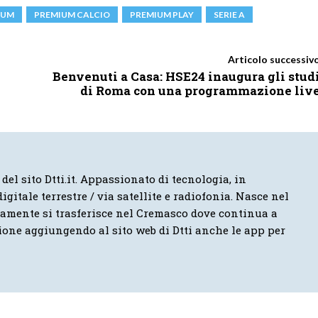
IUM
PREMIUM CALCIO
PREMIUM PLAY
SERIE A
Articolo successiv
Benvenuti a Casa: HSE24 inaugura gli stud
di Roma con una programmazione liv
 del sito Dtti.it. Appassionato di tecnologia, in
igitale terrestre / via satellite e radiofonia. Nasce nel
vamente si trasferisce nel Cremasco dove continua a
ione aggiungendo al sito web di Dtti anche le app per