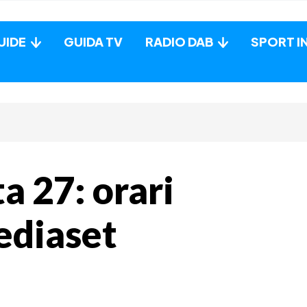
UIDE
GUIDA TV
RADIO DAB
SPORT I
a 27: orari
ediaset