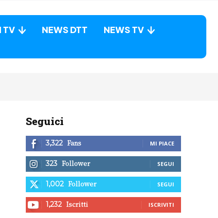
N TV
NEWS DTT
NEWS TV
Seguici
Fans
3,322
MI PIACE
Follower
323
SEGUI
Follower
1,002
SEGUI
Iscritti
1,232
ISCRIVITI