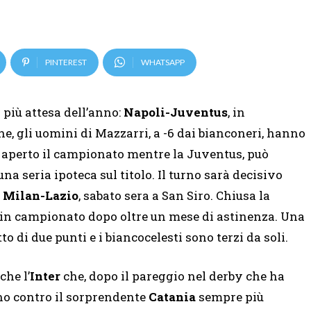
PINTEREST
WHATSAPP
 più attesa dell’anno:
Napoli-Juventus
, in
e, gli uomini di Mazzarri, a -6 dai bianconeri, hanno
a aperto il campionato mentre la Juventus, può
a seria ipoteca sul titolo. Il turno sarà decisivo
a
Milan-Lazio
, sabato sera a San Siro. Chiusa la
e in campionato dopo oltre un mese di astinenza. Una
o di due punti e i biancocelesti sono terzi da soli.
che l’
Inter
che, dopo il pareggio nel derby che ha
no contro il sorprendente
Catania
sempre più