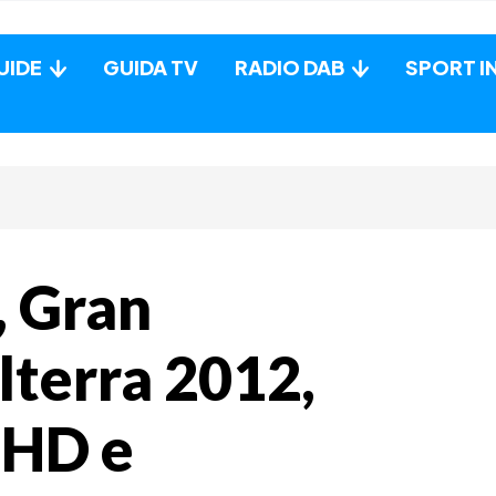
UIDE
GUIDA TV
RADIO DAB
SPORT I
, Gran
lterra 2012,
v HD e