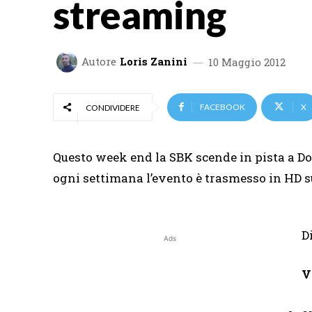
streaming
Autore
Loris Zanini
10 Maggio 2012
FACEBOOK
X
CONDIVIDERE
Questo week end la SBK scende in pista a Do
ogni settimana l’evento è trasmesso in HD s
D
Ads
V