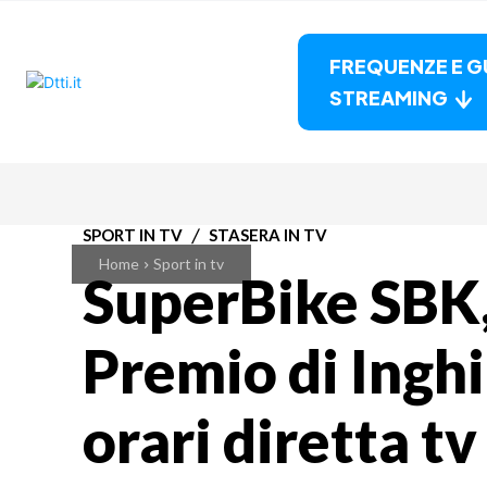
FREQUENZE E G
STREAMING
SPORT IN TV
STASERA IN TV
Home
Sport in tv
SuperBike SBK
Premio di Inghi
orari diretta t