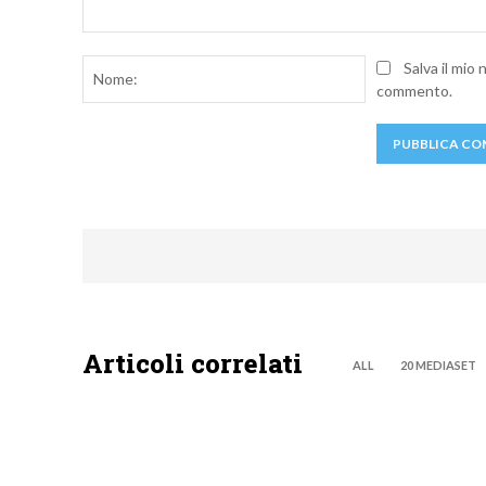
Commento:
Nome:
Salva il mio
commento.
Articoli correlati
ALL
20 MEDIASET