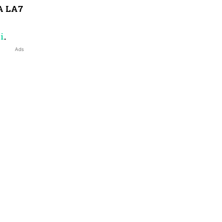
A LA7
i
.
Ads