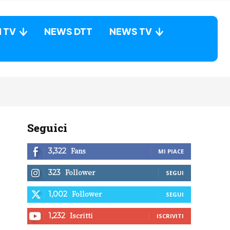
N TV
NEWS DTT
NEWS TV
Seguici
Fans
3,322
MI PIACE
Follower
323
SEGUI
Follower
1,002
SEGUI
Iscritti
1,232
ISCRIVITI