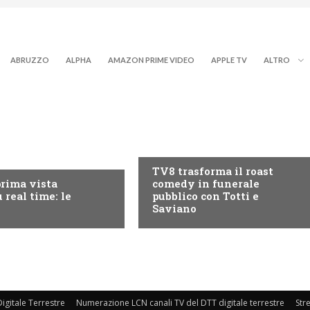
ABRUZZO
ALPHA
AMAZON PRIME VIDEO
APPLE TV
ALTRO
PROGRAMMI TV
RY+
TV8 trasforma il roast
prima vista
comedy in funerale
 real time: le
pubblico con Totti e
Saviano
igitale Terrestre
Numerazione LCN canali TV del DTT digitale terrestre
Str