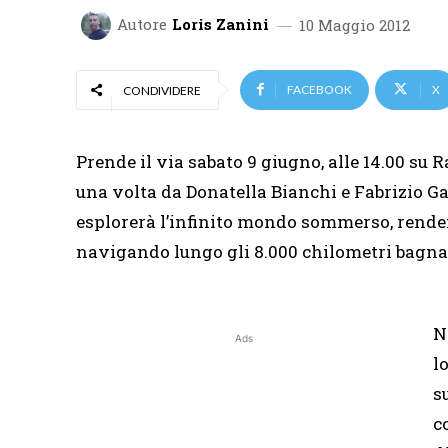
Autore
Loris Zanini
10 Maggio 2012
FACEBOOK
X
CONDIVIDERE
Prende il via sabato 9 giugno, alle 14.00 su R
una volta da Donatella Bianchi e Fabrizio Ga
esplorerà l’infinito mondo sommerso, rendend
navigando lungo gli 8.000 chilometri bagnat
N
Ads
l
s
c