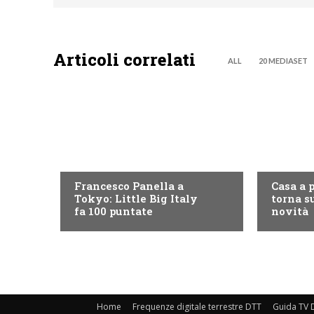
Articoli correlati
ALL
20 MEDIASET
DISCOVERY+
DISCOVE
Francesco Panella a
Casa a 
Tokyo: Little Big Italy
torna su
fa 100 puntate
novità
Home
Frequenze digitale terrestre DTT
Guida TV D