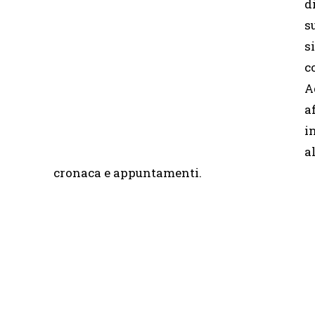
d
s
s
c
A
a
i
a
cronaca e appuntamenti.