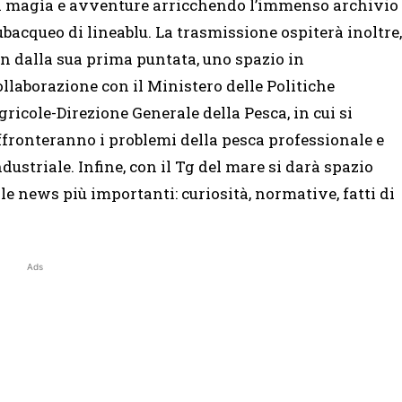
i magìa e avventure arricchendo l’immenso archivio
ubacqueo di lineablu. La trasmissione ospiterà inoltre,
in dalla sua prima puntata, uno spazio in
ollaborazione con il Ministero delle Politiche
gricole-Direzione Generale della Pesca, in cui si
ffronteranno i problemi della pesca professionale e
ndustriale. Infine, con il Tg del mare si darà spazio
lle news più importanti: curiosità, normative, fatti di
Ads