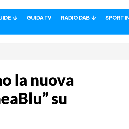
UIDE
GUIDA TV
RADIO DAB
SPORT I
gno la nuova
neaBlu” su