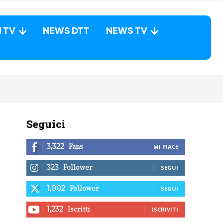
N TV
NEWS DTT
NEWS TV
Seguici
Fans
3,322
MI PIACE
Follower
323
SEGUI
Follower
1,002
SEGUI
Iscritti
1,232
ISCRIVITI