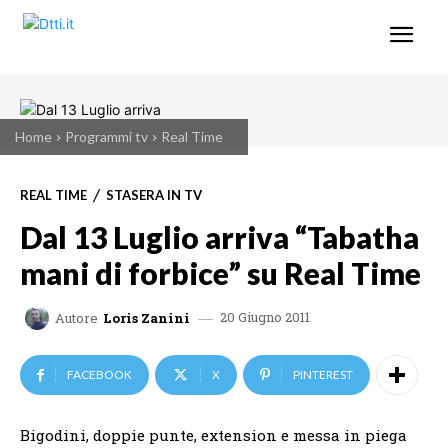
Home
Programmi tv
Real Time
REAL TIME
STASERA IN TV
Dal 13 Luglio arriva “Tabatha
mani di forbice” su Real Time
20 Giugno 2011
Autore
Loris Zanini
FACEBOOK
X
PINTEREST
Bigodini, doppie punte, extension e messa in piega