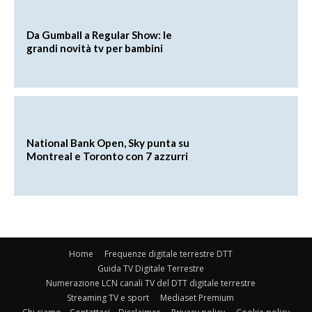
Da Gumball a Regular Show: le
grandi novità tv per bambini
National Bank Open, Sky punta su
Montreal e Toronto con 7 azzurri
Home
Frequenze digitale terrestre DTT
Guida TV Digitale Terrestre
Numerazione LCN canali TV del DTT digitale terrestre
Streaming TV e sport
Mediaset Premium