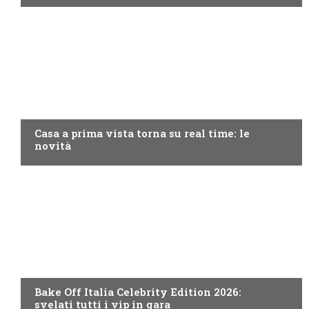
DISCOVERY+
Casa a prima vista torna su real time: le
novità
DISCOVERY+
Bake Off Italia Celebrity Edition 2026:
svelati tutti i vip in gara