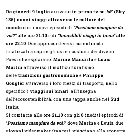
Da giovedì 9 luglio
arrivano
in prima tv su
la
F (Sky
135)
nuovi viaggi attraverso le culture del
mondo
con i nuovi episodi di
“Possiamo mangiare da
voi?”
alle ore 21.10
e di
“Incredibili viaggi in treno”
alle
ore 22.10
. Due approcci diversi ma entrambi
finalizzati a capire gli usi e i costumi dei diversi
Paesi che esplorano:
Marine Mandrila
e
Louis
Martin
attraverso il multiculturalismo
delle
tradizioni gastronomiche
e
Philippe
Gougler
attraverso i loro mezzi di trasporto, nello
specifico i
viaggi sui binari
, all’insegna
dell’ecosostenibilità, con una tappa anche nel
Sud
Italia
.
Si comincia alle
ore 21.10
con gli 8 inediti episodi di
“
Possiamo mangiare da voi?
” dove
Marine
e
Louis
, due
giovani videomaker francesi, viaggiano alla scoperta