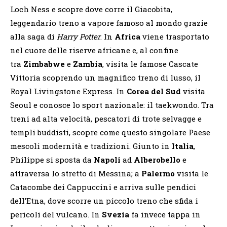
Loch Ness e scopre dove corre il Giacobita,
leggendario treno a vapore famoso al mondo grazie
alla saga di
Harry Potter
. In
Africa
viene trasportato
nel cuore delle riserve africane e, al confine
tra
Zimbabwe
e
Zambia
, visita le famose Cascate
Vittoria scoprendo un magnifico treno di lusso, il
Royal Livingstone Express. In
Corea del Sud
visita
Seoul e conosce lo sport nazionale: il taekwondo. Tra
treni ad alta velocità, pescatori di trote selvagge e
templi buddisti, scopre come questo singolare Paese
mescoli modernità e tradizioni. Giunto in
Italia
,
Philippe si sposta da
Napoli
ad
Alberobello
e
attraversa lo stretto di Messina; a
Palermo
visita le
Catacombe dei Cappuccini e arriva sulle pendici
dell’Etna, dove scorre un piccolo treno che sfida i
pericoli del vulcano. In
Svezia
fa invece tappa in