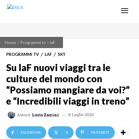
Home
Programmi tv
laF
PROGRAMMI TV
LAF
SKY
Su laF nuovi viaggi tra le
culture del mondo con
“Possiamo mangiare da voi?”
e “Incredibili viaggi in treno”
8 Luglio 2020
Autore
Loris Zanini
FACEBOOK
X
PINTEREST