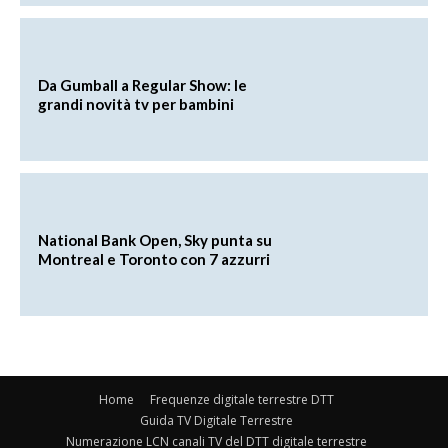
Da Gumball a Regular Show: le
grandi novità tv per bambini
National Bank Open, Sky punta su
Montreal e Toronto con 7 azzurri
Home
Frequenze digitale terrestre DTT
Guida TV Digitale Terrestre
Numerazione LCN canali TV del DTT digitale terrestre