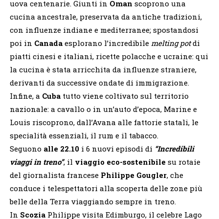
uova centenarie. Giunti in
Oman
scoprono una
cucina ancestrale, preservata da antiche tradizioni,
con influenze indiane e mediterranee; spostandosi
poi in
Canada
esplorano l’incredibile
melting pot
di
piatti cinesi e italiani, ricette polacche e ucraine: qui
la cucina è stata arricchita da influenze straniere,
derivanti da successive ondate di immigrazione.
Infine, a
Cuba
tutto viene coltivato sul territorio
nazionale: a cavallo o in un’auto d’epoca, Marine e
Louis riscoprono, dall’Avana alle fattorie statali, le
specialità essenziali, il rum e il tabacco.
Seguono
alle 22.10
i 6 nuovi episodi di
“Incredibili
viaggi in treno”
, il
viaggio eco-sostenibile
su rotaie
del giornalista francese
Philippe Gougler
, che
conduce i telespettatori alla scoperta delle zone più
belle della Terra viaggiando sempre in treno.
In
Scozia
Philippe visita Edimburgo, il celebre Lago