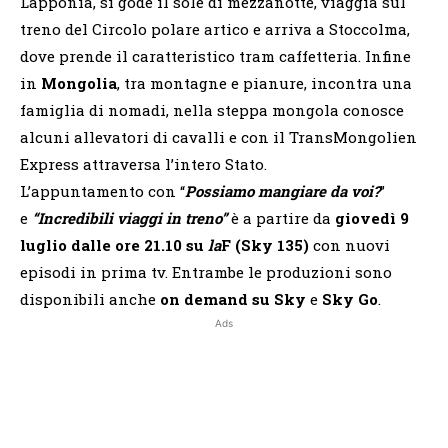
Lapponia, si gode il sole di mezzanotte, viaggia sul
treno del Circolo polare artico e arriva a Stoccolma,
dove prende il caratteristico tram caffetteria. Infine
in
Mongolia
, tra montagne e pianure, incontra una
famiglia di nomadi, nella steppa mongola conosce
alcuni allevatori di cavalli e con il TransMongolien
Express attraversa l’intero Stato.
L’appuntamento con “
Possiamo mangiare da voi?
”
e
“Incredibili viaggi in treno”
è a partire da
giovedì 9
luglio
dalle ore 21.10
su
la
F (Sky 135)
con nuovi
episodi in prima tv. Entrambe le produzioni sono
disponibili anche
on demand su Sky
e
Sky Go
.
Ads