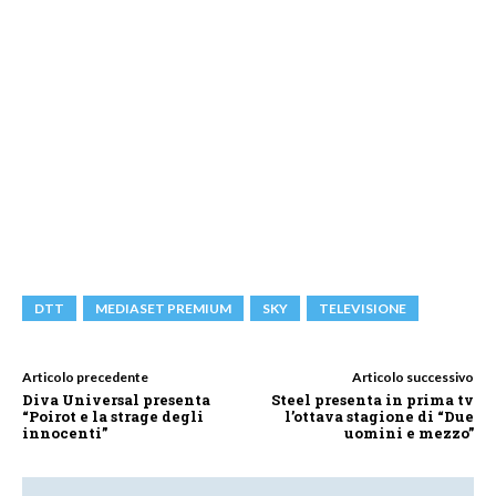
DTT
MEDIASET PREMIUM
SKY
TELEVISIONE
Articolo precedente
Articolo successivo
Diva Universal presenta
Steel presenta in prima tv
“Poirot e la strage degli
l’ottava stagione di “Due
innocenti”
uomini e mezzo”