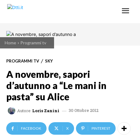
Home
Programmi tv
PROGRAMMI TV
SKY
A novembre, sapori
d’autunno a “Le mani in
pasta” su Alice
30 Ottobre 2012
Autore
Loris Zanini
FACEBOOK
X
PINTEREST