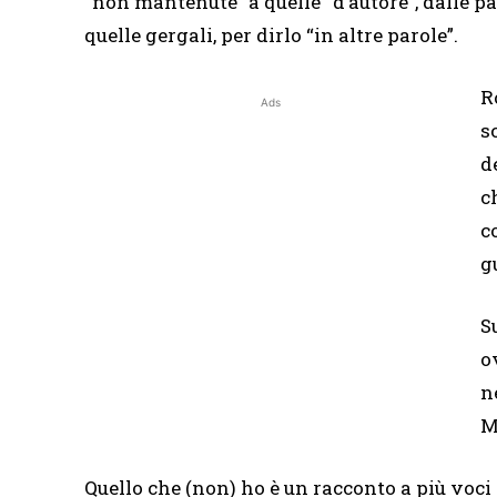
“non mantenute” a quelle “d’autore”, dalle par
quelle gergali, per dirlo “in altre parole”.
R
Ads
s
d
c
c
g
S
o
n
M
Quello che (non) ho è un racconto a più voci 