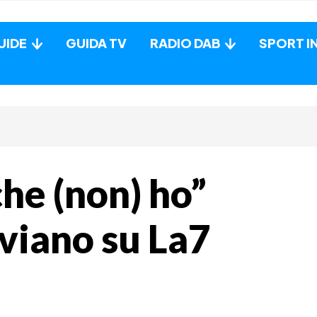
UIDE
GUIDA TV
RADIO DAB
SPORT I
che (non) ho”
viano su La7