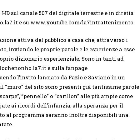
D sul canale 507 del digitale terrestre e in diretta
o.la7.it e su www.youtube.com/la7intrattenimento
zione attiva del pubblico a casa che, attraverso i
to, inviando le proprie parole e le esperienze a esse
oprio dizionario esperienziale. Sono in tanti ad
llochenonho.la7.it e sulla fanpage
do l’invito lanciato da Fazio e Saviano in un
ul “muro” del sito sono presenti già tantissime parole
“scarpe”, “pennello” o “carillon” alle più ampie come
egate ai ricordi dell’infanzia, alla speranza per il
icato al programma saranno inoltre disponibili una
ntate.