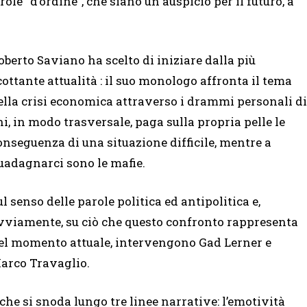
ole “d’ordine”, che siano un auspicio per il futuro, a
oberto Saviano ha scelto di iniziare dalla più
cottante attualità : il suo monologo affronta il tema
ella crisi economica attraverso i drammi personali di
hi, in modo trasversale, paga sulla propria pelle le
onseguenza di una situazione difficile, mentre a
uadagnarci sono le mafie.
ul senso delle parole politica ed antipolitica e,
vviamente, su ciò che questo confronto rappresenta
el momento attuale, intervengono Gad Lerner e
arco Travaglio.
che si snoda lungo tre linee narrative: l’emotività