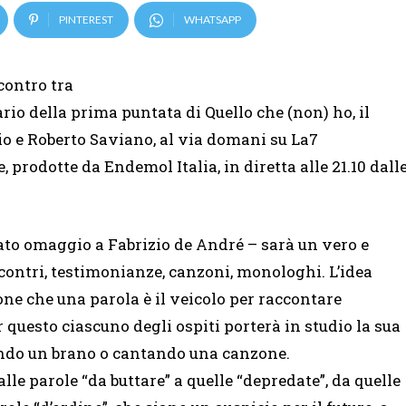
PINTEREST
WHATSAPP
contro tra
ario della prima puntata di Quello che (non) ho, il
io e Roberto Saviano, al via domani su La7
 prodotte da Endemol Italia, in diretta alle 21.10 dall
rato omaggio a Fabrizio de André – sarà un vero e
ncontri, testimonianze, canzoni, monologhi. L’idea
ne che una parola è il veicolo per raccontare
r questo ciascuno degli ospiti porterà in studio la sua
endo un brano o cantando una canzone.
lle parole “da buttare” a quelle “depredate”, da quelle