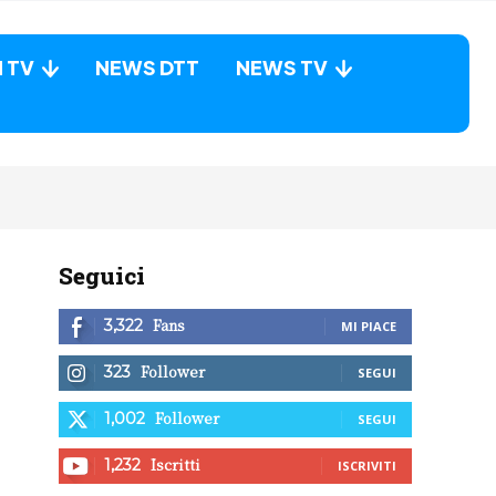
N TV
NEWS DTT
NEWS TV
Seguici
Fans
3,322
MI PIACE
Follower
323
SEGUI
Follower
1,002
SEGUI
Iscritti
1,232
ISCRIVITI