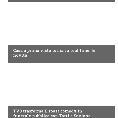
DISCOVERY+
Casa a prima vista torna su real time: le
novità
PROGRAMMI TV
TV8 trasforma il roast comedy in
funerale pubblico con Totti e Saviano