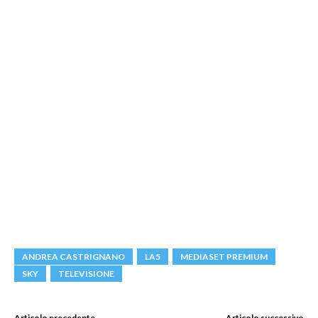
ANDREA CASTRIGNANO
LA5
MEDIASET PREMIUM
SKY
TELEVISIONE
Articolo precedente
Articolo successivo