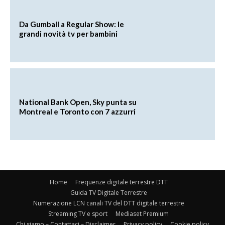
Da Gumball a Regular Show: le
grandi novità tv per bambini
National Bank Open, Sky punta su
Montreal e Toronto con 7 azzurri
Home
Frequenze digitale terrestre DTT
Guida TV Digitale Terrestre
Numerazione LCN canali TV del DTT digitale terrestre
Streaming TV e sport
Mediaset Premium
Chi siamo – Contattaci – Disclaimer
Privacy policy
Cookie policy