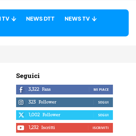
N TV
NEWS DTT
NEWS TV
Seguici
Fans
3,322
MI PIACE
Follower
323
SEGUI
Follower
1,002
SEGUI
Iscritti
1,232
ISCRIVITI