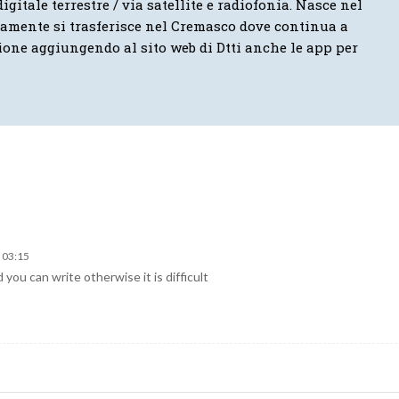
igitale terrestre / via satellite e radiofonia. Nasce nel
vamente si trasferisce nel Cremasco dove continua a
ione aggiungendo al sito web di Dtti anche le app per
 03:15
d you can write otherwise it is difficult