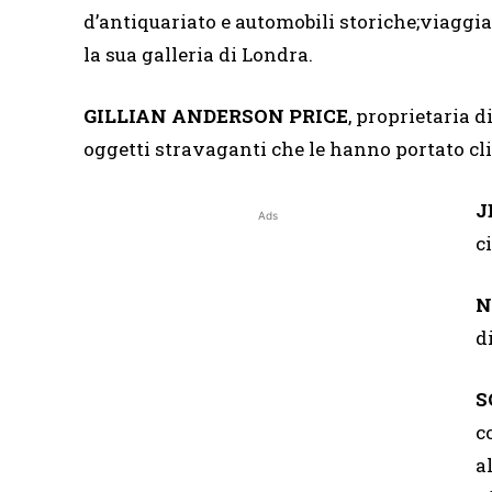
d’antiquariato e automobili storiche;viaggia 
la sua galleria di Londra.
GILLIAN ANDERSON PRICE
, proprietaria 
oggetti stravaganti che le hanno portato cl
J
Ads
c
N
d
S
c
a