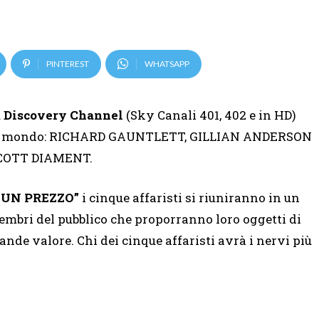
PINTEREST
WHATSAPP
u
Discovery Channel
(Sky Canali 401, 402 e in HD)
i del mondo: RICHARD GAUNTLETT, GILLIAN ANDERSON
SCOTT DIAMENT.
 UN PREZZO”
i cinque affaristi si riuniranno in un
mbri del pubblico che proporranno loro oggetti di
nde valore. Chi dei cinque affaristi avrà i nervi più