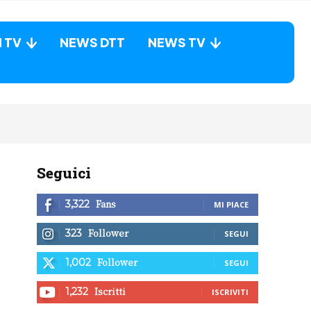
N TV
NEWS DTT
NEWS TV
Seguici
Fans
3,322
MI PIACE
Follower
323
SEGUI
Follower
1,002
SEGUI
Iscritti
1,232
ISCRIVITI