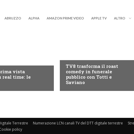
ABRUZZO
ALPHA
AMAZON PRIME VIDEO
APPLE TV
ALTRO
PROGRAMMI TV
RY+
TV8 trasforma il roast
prima vista
comedy in funerale
 real time: le
pubblico con Totti e
Saviano
igitale Terrestre
Numerazione LCN canali TV del DTT digitale terrestre
Str
Cookie policy