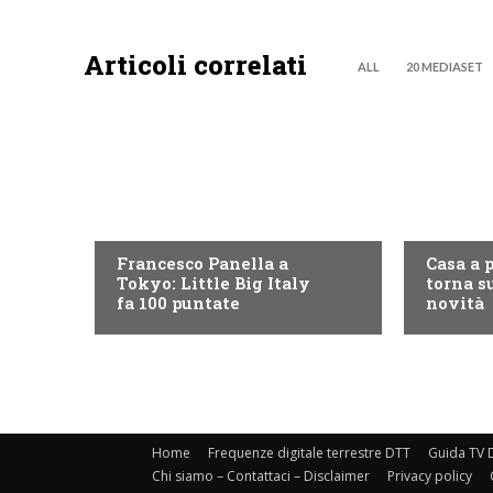
Articoli correlati
ALL
20 MEDIASET
DISCOVERY+
DISCOVE
Francesco Panella a
Casa a 
Tokyo: Little Big Italy
torna su
fa 100 puntate
novità
Home
Frequenze digitale terrestre DTT
Guida TV D
Chi siamo – Contattaci – Disclaimer
Privacy policy