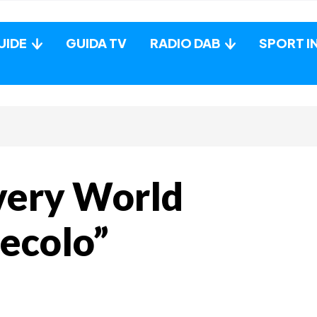
UIDE
GUIDA TV
RADIO DAB
SPORT I
overy World
secolo”