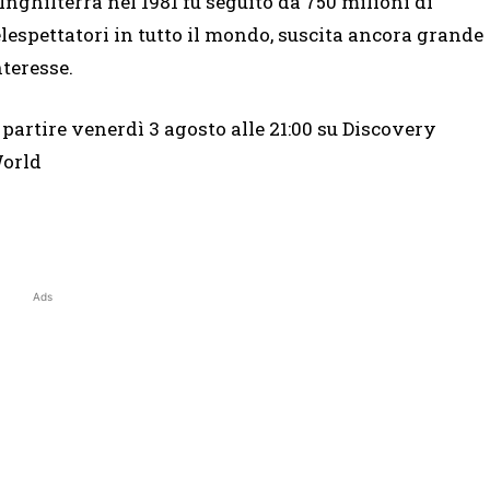
’Inghilterra nel 1981 fu seguito da 750 milioni di
elespettatori in tutto il mondo, suscita ancora grande
nteresse.
 partire venerdì 3 agosto alle 21:00 su Discovery
orld
Ads