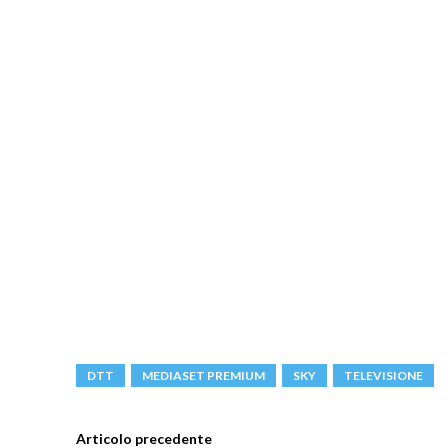
DTT
MEDIASET PREMIUM
SKY
TELEVISIONE
Articolo precedente