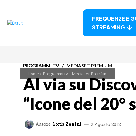
FREQUENZE E G
STREAMING
PROGRAMMI TV
MEDIASET PREMIUM
Home
Programmi tv
Mediaset Premium
Al via su Disc
“Icone del 20° 
Autore
Loris Zanini
2 Agosto 2012