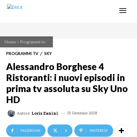
Home
Programmi tv
PROGRAMMI TV
SKY
Alessandro Borghese 4
Ristoranti: i nuovi episodi in
prima tv assoluta su Sky Uno
HD
15 Gennaio 2018
Autore
Loris Zanini
FACEBOOK
X
PINTEREST