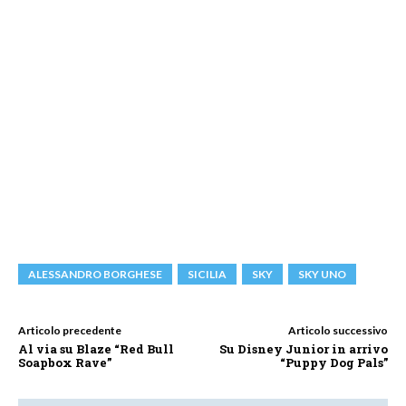
ALESSANDRO BORGHESE
SICILIA
SKY
SKY UNO
Articolo precedente
Articolo successivo
Al via su Blaze “Red Bull
Su Disney Junior in arrivo
Soapbox Rave”
“Puppy Dog Pals”