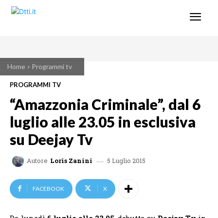
Home
Programmi tv
PROGRAMMI TV
“Amazzonia Criminale”, dal 6
luglio alle 23.05 in esclusiva
su Deejay Tv
5 Luglio 2015
Autore
Loris Zanini
FACEBOOK
X
Da lunedì
6 luglio alle 23.05
, debutta su
Deejay Tv
in