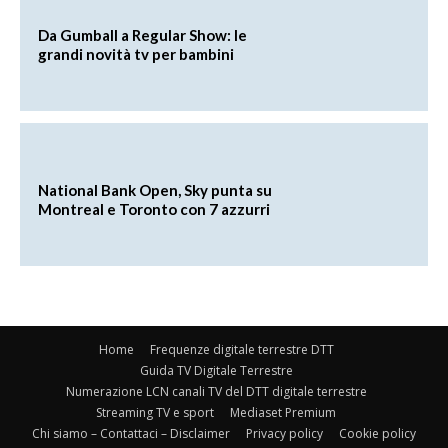
Da Gumball a Regular Show: le
grandi novità tv per bambini
National Bank Open, Sky punta su
Montreal e Toronto con 7 azzurri
Home
Frequenze digitale terrestre DTT
Guida TV Digitale Terrestre
Numerazione LCN canali TV del DTT digitale terrestre
Streaming TV e sport
Mediaset Premium
Chi siamo – Contattaci – Disclaimer
Privacy policy
Cookie policy