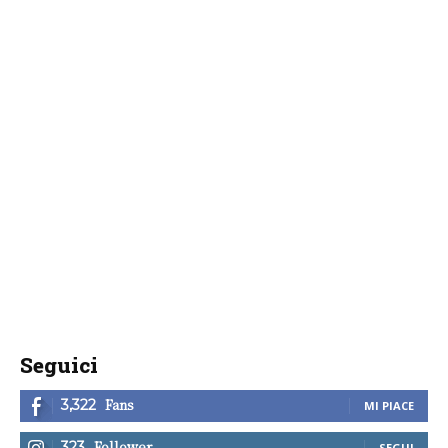
Seguici
Fans
3,322
MI PIACE
Follower
323
SEGUI