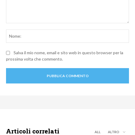
Commento:
No
Salva il mio nome, email e sito web in questo browser per la
prossima volta che commento.
Articoli correlati
ALL
ALTRO