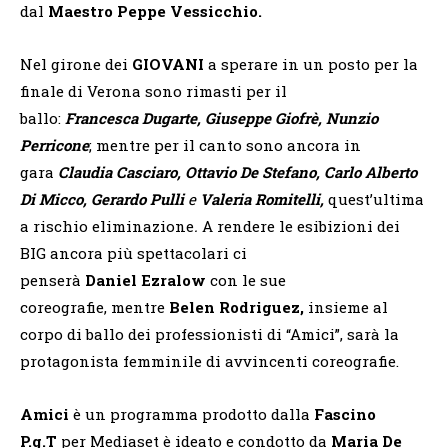
dal
Maestro
Peppe Vessicchio.
Nel girone dei
GIOVANI
a sperare in un posto per la
finale di Verona sono rimasti per il
ballo:
Francesca
Dugarte, Giuseppe Giofrè, Nunzio
Perricone
; mentre per il canto sono ancora in
gara
Claudia Casciaro, Ottavio De Stefano, Carlo Alberto
Di Micco, Gerardo Pulli
e
Valeria Romitelli,
quest’ultima
a rischio eliminazione
.
A rendere le esibizioni dei
BIG ancora più spettacolari ci
penserà
Daniel
Ezralow
con le sue
coreografie,
mentre
Belen Rodriguez,
insieme al
corpo di ballo dei professionisti di “Amici”, sarà la
protagonista femminile di avvincenti coreografie.
Amici
è un programma prodotto dalla
Fascino
P.g.T
per Mediaset è ideato e condotto da
Maria De