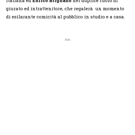
italiana ed
Enrico Brignano
nel duplice ruolo di
giurato ed intrattenitore, che regalerà un momento
di esilarante comicità al pubblico in studio e a casa.
Ads