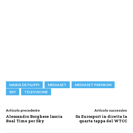
MARIA DE FILIPPI
MEDIASET
MEDIASET PREMIUM
SKY
TELEVISIONE
Articolo precedente
Articolo successivo
Alessandro Borghese lascia
Su Eurosport in diretta la
Real Time per Sky
quarta tappa del WTCC