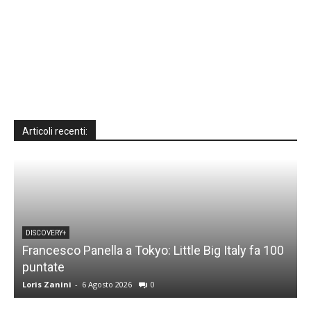
Articoli recenti:
DISCOVERY+
Francesco Panella a Tokyo: Little Big Italy fa 100
puntate
C
Loris Zanini
-
6 Agosto 2026
0
L