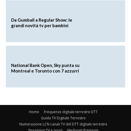
Da Gumball a Regular Show: le
grandi novità tv per bambini
National Bank Open, Sky punta su
Montreal e Toronto con 7 azzurri
Home
Frequenze digitale terrestre DTT
Guida TV Digitale Terrestre
Numerazione LCN canali TV del DTT digitale terrestre
Streaming TV e sport
Mediaset Premium