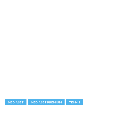
MEDIASET
MEDIASET PREMIUM
TENNIS