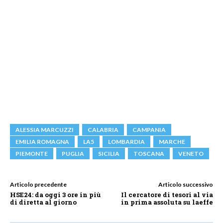
ALESSIA MARCUZZI
CALABRIA
CAMPANIA
EMILIA ROMAGNA
LA5
LOMBARDIA
MARCHE
PIEMONTE
PUGLIA
SICILIA
TOSCANA
VENETO
Articolo precedente
Articolo successivo
HSE24: da oggi 3 ore in più
Il cercatore di tesori al via
di diretta al giorno
in prima assoluta su laeffe