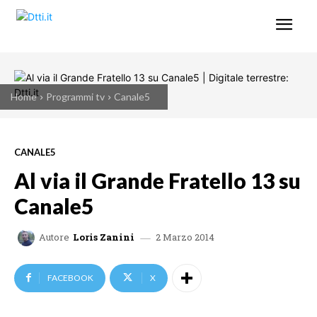
Home
Programmi tv
Canale5
CANALE5
Al via il Grande Fratello 13 su
Canale5
2 Marzo 2014
Autore
Loris Zanini
FACEBOOK
X