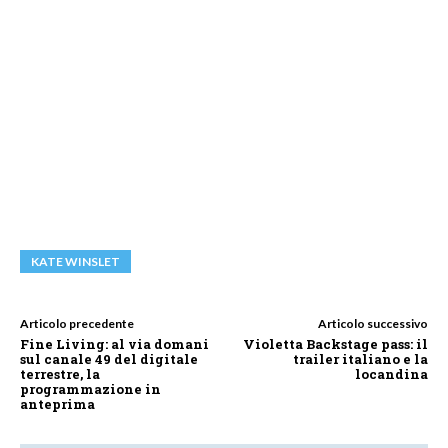
KATE WINSLET
Articolo precedente
Articolo successivo
Fine Living: al via domani
Violetta Backstage pass: il
sul canale 49 del digitale
trailer italiano e la
terrestre, la
locandina
programmazione in
anteprima