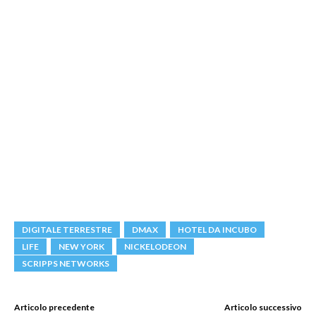
DIGITALE TERRESTRE
DMAX
HOTEL DA INCUBO
LIFE
NEW YORK
NICKELODEON
SCRIPPS NETWORKS
Articolo precedente
Articolo successivo