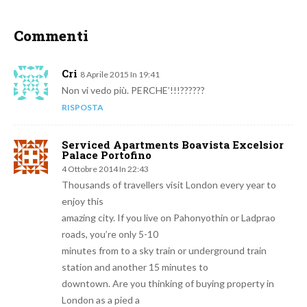
Commenti
Cri
8 Aprile 2015 In 19:41
Non vi vedo più. PERCHE’!!!??????
RISPOSTA
Serviced Apartments Boavista Excelsior
Palace Portofino
4 Ottobre 2014 In 22:43
Thousands of travellers visit London every year to
enjoy this
amazing city. If you live on Pahonyothin or Ladprao
roads, you’re only 5-10
minutes from to a sky train or underground train
station and another 15 minutes to
downtown. Are you thinking of buying property in
London as a pied a