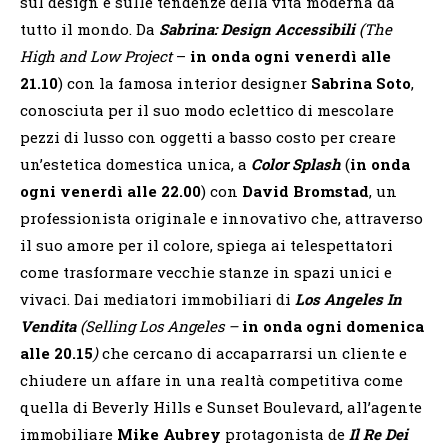
sul design e sulle tendenze della vita moderna da
tutto il mondo. Da
Sabrina: Design Accessibili
(The
High and Low Project
–
in onda ogni venerdì alle
21.10
) con la famosa interior designer
Sabrina Soto
,
conosciuta per il suo modo eclettico di mescolare
pezzi di lusso con oggetti a basso costo per creare
un’estetica domestica unica, a
Color Splash
(
in onda
ogni venerdì alle 22.00
) con
David Bromstad
, un
professionista originale e innovativo che, attraverso
il suo amore per il colore, spiega ai telespettatori
come trasformare vecchie stanze in spazi unici e
vivaci. Dai mediatori immobiliari di
Los Angeles In
Vendita
(Selling Los Angeles –
in onda ogni domenica
alle 20.15
)
che cercano di accaparrarsi un cliente e
chiudere un affare in una realtà competitiva come
quella di Beverly Hills e Sunset Boulevard, all’agente
immobiliare
Mike Aubrey
protagonista de
Il Re Dei