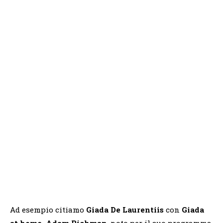
Ad esempio citiamo
Giada De Laurentiis
con
Giada
at home,
Adam Richman
, noto per il suo programma