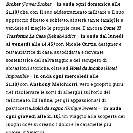
Broker
(Power Broker
–
in onda ogni domenica alle
21.10
)
che, con il suo addestramento militare e il suo
approccio diretto e schietto, aiuterà tante famiglie a
vendere al meglio le proprie case. E ancora
Come Ti
Trasformo La Casa
(RehabAddict
–
in onda dal lunedì
al venerdì alle 14.45
)
con
Nicole Curtis
, designer e
restauratrice di case, autodidatta e fervente
sostenitrice del salvataggio e del recupero di
abitazioni storiche, oltre ad
Hotel da Incubo
(
Hotel
Impossible
–
in onda ogni mercoledì alle
21.10
)
con
Anthony Melchiorri
, vero e proprio guru
nel risollevare le sorti di alberghi sull’orlo del
fallimento. Ed infine, per gli appassionati di
pasticceria,
Dolci da sogno
(Unique Sweets
–
in onda
ogni giovedì alle 21.10
),
un viaggio alla scoperta dei
luoghi dove si creano i dolci e le caramelle più
golose d’America.