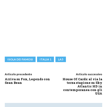
ISOLA DEI FAMOSI
ITALIA 1
LA5
Articolo precedente
Articolo successivo
Arriva su Fox, Legends con
House Of Cards: al via la
Sean Bean
terza stagione su Sky
Atlantic HD in
contemporanea con gli
USA