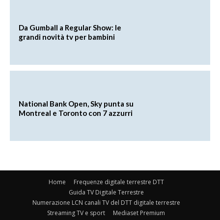
Da Gumball a Regular Show: le
grandi novità tv per bambini
National Bank Open, Sky punta su
Montreal e Toronto con 7 azzurri
Home
Frequenze digitale terrestre DTT
Guida TV Digitale Terrestre
Numerazione LCN canali TV del DTT digitale terrestre
Streaming TV e sport
Mediaset Premium