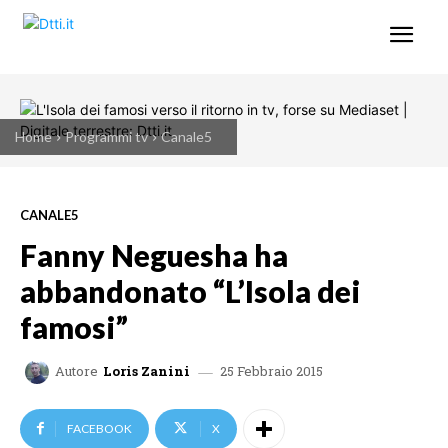
Home
Programmi tv
Canale5
CANALE5
Fanny Neguesha ha
abbandonato “L’Isola dei
famosi”
25 Febbraio 2015
Autore
Loris Zanini
FACEBOOK
X