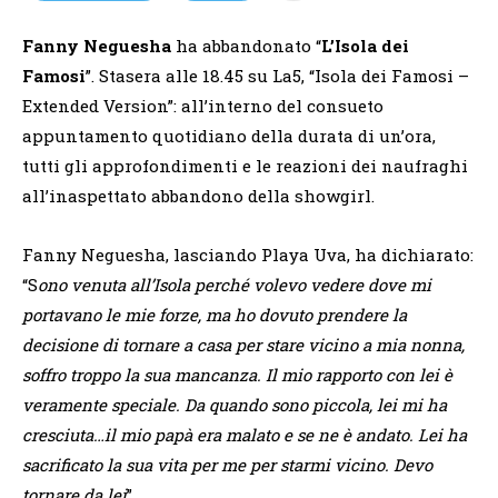
Fanny Neguesha
ha abbandonato “
L’Isola dei
Famosi
”. Stasera alle 18.45 su La5, “Isola dei Famosi –
Extended Version”: all’interno del consueto
appuntamento quotidiano della durata di un’ora,
tutti gli approfondimenti e le reazioni dei naufraghi
all’inaspettato abbandono della showgirl.
Fanny Neguesha, lasciando Playa Uva, ha dichiarato:
“S
ono venuta all’Isola perché volevo vedere dove mi
portavano le mie forze, ma ho dovuto prendere la
decisione di tornare a casa per stare vicino a mia nonna,
soffro troppo la sua mancanza. Il mio rapporto con lei è
veramente speciale. Da quando sono piccola, lei mi ha
cresciuta…il mio papà era malato e se ne è andato. Lei ha
sacrificato la sua vita per me per starmi vicino. Devo
tornare da lei
”.