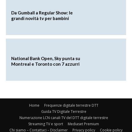
Da Gumball a Regular Show: le
grandi novità tv per bambini
National Bank Open, Sky punta su
Montreal e Toronto con 7 azzurri
Home
Frequenze digitale terrestre DTT
Guida TV Digitale Terrestre
Numerazione LCN canali TV del DTT digitale terrestre
Streaming TV e sport
Mediaset Premium
Chi siamo – Contattaci – Disclaimer
Privacy policy
Cookie policy