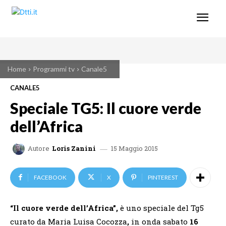
Home
Programmi tv
Canale5
CANALE5
Speciale TG5: Il cuore verde
dell’Africa
15 Maggio 2015
Autore
Loris Zanini
FACEBOOK
X
PINTEREST
“Il cuore verde dell’Africa”,
è uno speciale del Tg5
curato da Maria Luisa Cocozza
,
in onda sabato
16