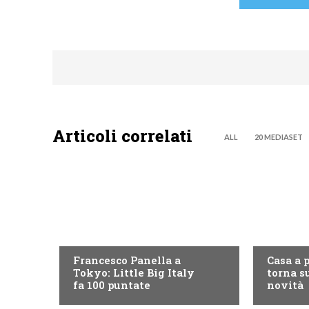
Articoli correlati
ALL
20 MEDIASET
DISCOVERY+
DISCOVE
Francesco Panella a
Casa a 
Tokyo: Little Big Italy
torna su
fa 100 puntate
novità