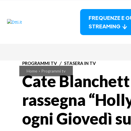
FREQUENZE E G
STREAMING
PROGRAMMI TV
STASERA IN TV
Home
Programmi tv
Cate Blanchett 
rassegna “Holl
ogni Giovedì su