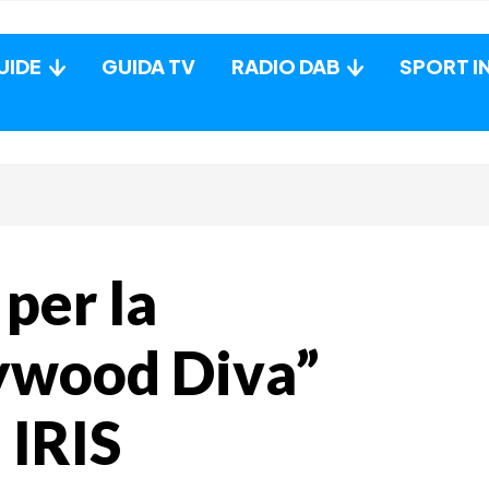
UIDE
GUIDA TV
RADIO DAB
SPORT I
per la
ywood Diva”
 IRIS