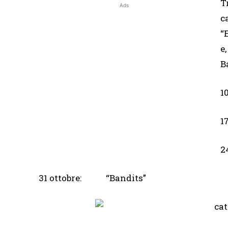
T
Ads
c
“
e,
B
1
1
2
31 ottobre: “Bandits”