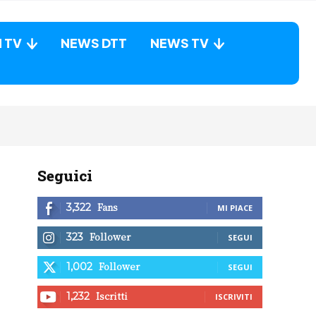
N TV
NEWS DTT
NEWS TV
Seguici
Fans
3,322
MI PIACE
Follower
323
SEGUI
Follower
1,002
SEGUI
Iscritti
1,232
ISCRIVITI