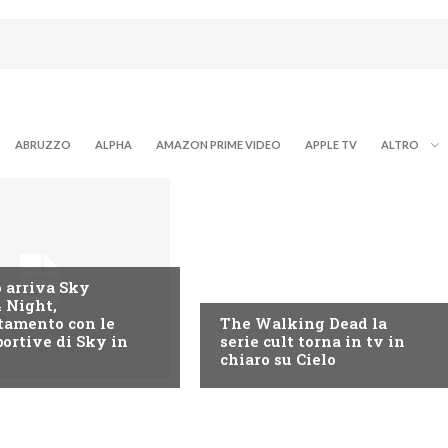
ABRUZZO
ALPHA
AMAZON PRIME VIDEO
APPLE TV
ALTRO
CIELO
o arriva Sky
4 Night,
tamento con le
The Walking Dead la
ortive di Sky in
serie cult torna in tv in
chiaro su Cielo