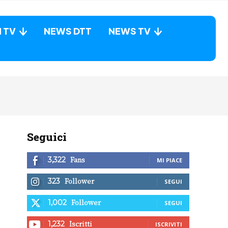
N TV
NEWS DTT
NEWS TV
Seguici
Fans
3,322
MI PIACE
Follower
323
SEGUI
Follower
1,002
SEGUI
Iscritti
1,232
ISCRIVITI