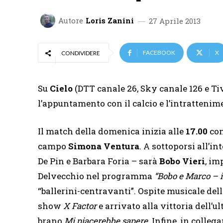
Autore
Loris Zanini
27 Aprile 2013
FACEBOOK
X
CONDIVIDERE
Su
Cielo
(DTT canale 26, Sky canale 126 e Ti
l’appuntamento con il calcio e l’intrattenime
Il match della domenica inizia alle
17.00
co
campo
Simona Ventura
. A sottoporsi all’i
De Pin e Barbara Foria – sarà
Bobo Vieri
,
im
Delvecchio nel programma
“Bobo e Marco – i 
“ballerini-centravanti”. Ospite musicale del
show
X Factor
e arrivato alla vittoria dell’
brano
Mi piacerebbe sapere.
Infine, in colle