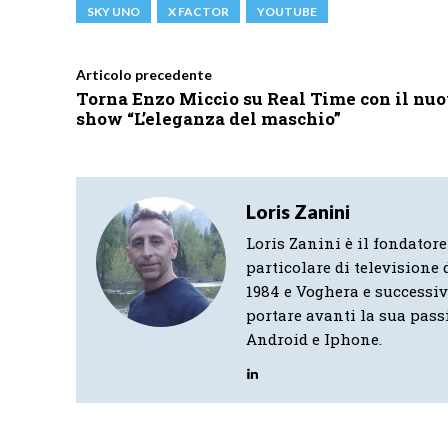
SKY UNO
X FACTOR
YOUTUBE
Articolo precedente
Torna Enzo Miccio su Real Time con il nu
show “L’eleganza del maschio”
Loris Zanini
Loris Zanini è il fondatore
particolare di televisione d
1984 e Voghera e successi
portare avanti la sua pass
Android e Iphone.