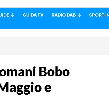
UIDE
GUIDA TV
RADIO DAB
SPORT I
 domani Bobo
 Maggio e