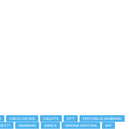
O
CIELO CHE GOL
CIELOTV
DTT
FESTIVAL DI SANREMO
SETTI
SANREMO
SERIE A
SIMONA VENTURA
SKY