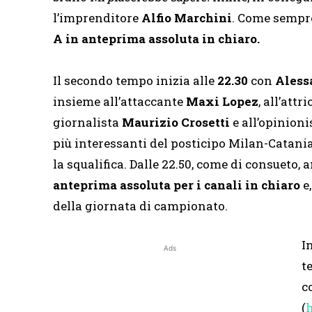
l’imprenditore
Alfio Marchini
. Come sempr
A in anteprima assoluta in chiaro.
Il secondo tempo inizia alle
22.30
con
Aless
insieme all’attaccante
Maxi Lopez
, all’att
giornalista
Maurizio Crosetti
e all’opinion
più interessanti del posticipo Milan-Catania
la squalifica. Dalle 22.50, come di consueto
anteprima assoluta per i canali in chiaro
e,
della giornata di campionato.
I
Ads
t
c
(
h