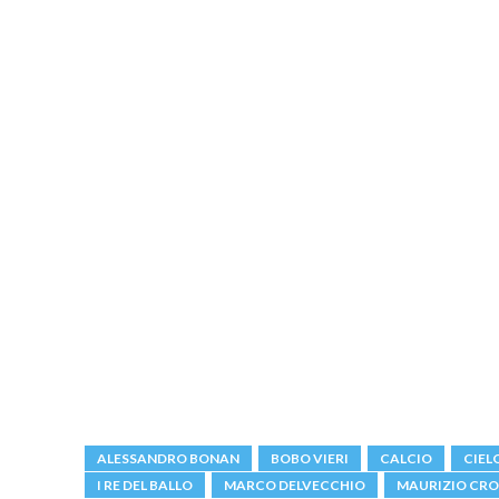
ALESSANDRO BONAN
BOBO VIERI
CALCIO
CIEL
I RE DEL BALLO
MARCO DELVECCHIO
MAURIZIO CRO