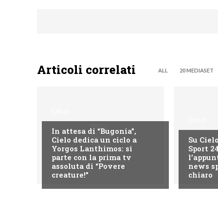
Articoli correlati
ALL
20 MEDIASET
CIELO
CIELO
In attesa di “Bugonia”,
Cielo dedica un ciclo a
Su Ciel
Yorgos Lanthimos: si
Sport 2
parte con la prima tv
l’appun
assoluta di “Povere
news sp
creature!”
chiaro