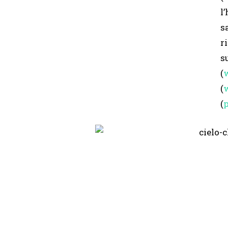
l
s
r
s
(
(
(
p