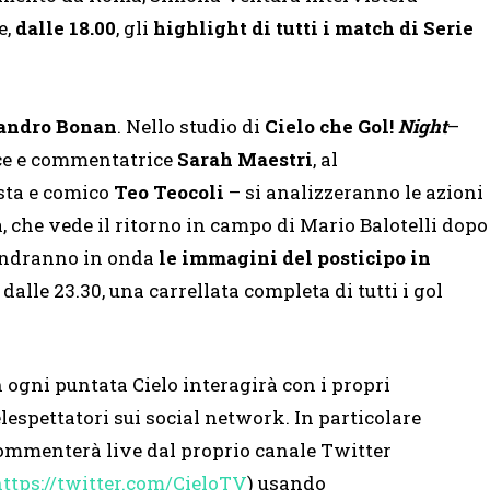
e,
dalle 18.00
, gli
highlight di tutti i match di Serie
andro Bonan
. Nello studio di
Cielo che Gol!
Night
–
rice e commentatrice
Sarah Maestri
, al
ista e comico
Teo Teocoli
–
si analizzeranno le azioni
, che vede il ritorno in campo di Mario Balotelli dopo
, andranno in onda
le immagini del posticipo in
 dalle 23.30, una carrellata completa di tutti i gol
n ogni puntata Cielo interagirà con i propri
elespettatori sui social network. In particolare
ommenterà live dal proprio canale Twitter
ttps://twitter.com/CieloTV
) usando