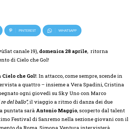
PINTEREST
WHATSAPP
vùSat canale 19),
domenica 28 aprile
, ritorna
nto di Cielo che Gol!
n
Cielo che Gol!
. In attacco, come sempre, scende in
ntervista a quattro – insieme a Vera Spadini, Cristina
pegnato
ogni giovedì su Sky Uno con Marco
re del ballo”
,
il viaggio a ritmo di danza dei due
la puntata sarà
Antonio Maggio
, scoperto dal talent
ultimo Festival di Sanremo nella sezione giovani con il
gamento da Roma, Simona Ventura intervisterà