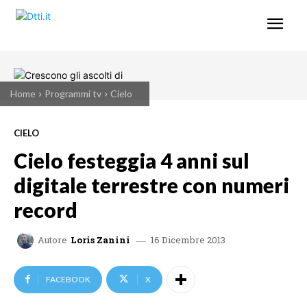
Home
Programmi tv
Cielo
CIELO
Cielo festeggia 4 anni sul
digitale terrestre con numeri
record
16 Dicembre 2013
Autore
Loris Zanini
FACEBOOK
X