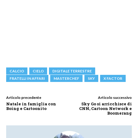
CALCIO
CIELO
DIGITALE TERRESTRE
FRATELLI IN AFFARI
MASTERCHEF
SKY
X FACTOR
Articolo precedente
Articolo successivo
Natale in famiglia con
Sky Go si arricchisce di
Boing e Cartoonito
CNN, Cartoon Network e
Boomerang