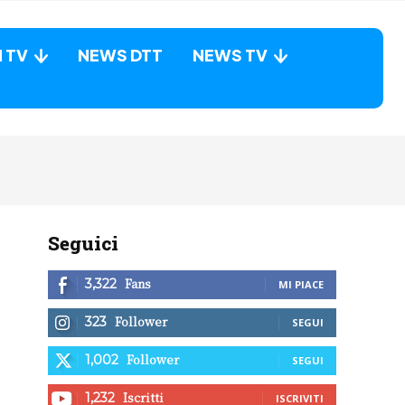
N TV
NEWS DTT
NEWS TV
Seguici
Fans
3,322
MI PIACE
Follower
323
SEGUI
Follower
1,002
SEGUI
Iscritti
1,232
ISCRIVITI