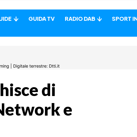
UIDE
GUIDA TV
RADIO DAB
SPORT I
hisce di
Network e