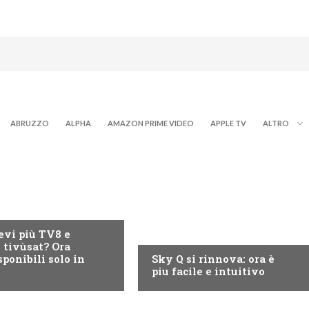
ABRUZZO
ALPHA
AMAZON PRIME VIDEO
APPLE TV
ALTRO
ITALE TERRESTRE
NEWS DIGITALE TERRESTRE
evi più TV8 e
u tivùsat? Ora
sponibili solo in
Sky Q si rinnova: ora è
piu facile e intuitivo