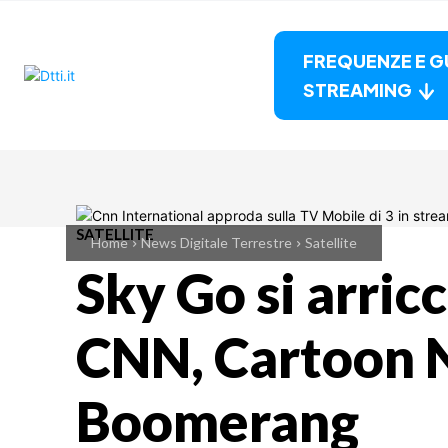
FREQUENZE E G
STREAMING
SATELLITE
Home
News Digitale Terrestre
Satellite
Sky Go si arricc
CNN, Cartoon 
Boomerang