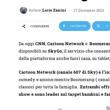
Autore
Loris Zanini
17 Dicembre 2013
FACEBOOK
X
CONDIVIDERE
Da oggi
CNN
,
Cartoon Network
e
Boomera
disponibili su
SkyGo
, il servizio che conse
della piattaforma anche fuori casa, su table
Cartoon Network (canale 607 di Sky) è l’i
comedy e azione mentre Boomerang ( canale 6
classici per tutta la famiglia.
Entrambi offr
show e sono leader sul target bambini e fa
G
Ads