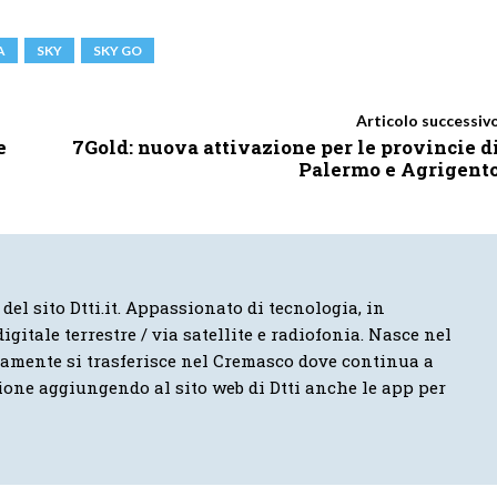
A
SKY
SKY GO
Articolo successiv
e
7Gold: nuova attivazione per le provincie d
Palermo e Agrigent
 del sito Dtti.it. Appassionato di tecnologia, in
igitale terrestre / via satellite e radiofonia. Nasce nel
vamente si trasferisce nel Cremasco dove continua a
ione aggiungendo al sito web di Dtti anche le app per