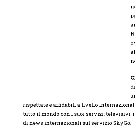
n
p
a
N
o
a
n
C
d
u
rispettate e affidabili a livello internazion
tutto il mondo con i suoi servizi: televisivi,
di news internazionali sul servizio SkyGo.