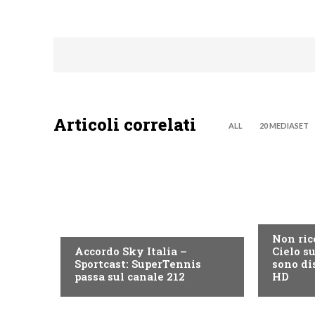
Articoli correlati
ALL
20 MEDIASET
NEWS DIG
NEWS DIGITALE TERRESTRE
Non ric
Accordo Sky Italia –
Cielo s
Sportcast: SuperTennis
sono di
passa sul canale 212
HD