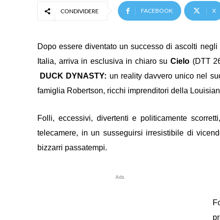
FACEBOOK
X
CONDIVIDERE
Dopo essere diventato un successo di ascolti negli
Italia, arriva in esclusiva in chiaro su
Cielo
(DTT 26
DUCK DYNASTY:
un reality davvero unico nel su
famiglia Robertson, ricchi imprenditori della Louisia
Folli, eccessivi, divertenti e politicamente scorret
telecamere, in un susseguirsi irresistibile di vicen
bizzarri passatempi.
Ads
F
pr