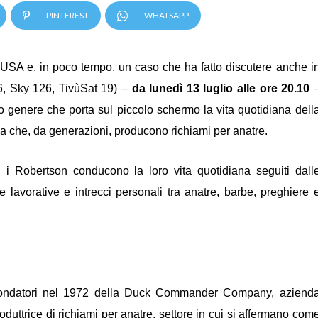
PINTEREST
WHATSAPP
 USA e, in poco tempo, un caso che ha fatto discutere anche i
, Sky 126, TivùSat 19) –
da lunedì 13 luglio alle ore 20.10
o genere che porta sul piccolo schermo la vita quotidiana dell
na che, da generazioni, producono richiami per anatre.
ti, i Robertson conducono la loro vita quotidiana seguiti dall
de lavorative e intrecci personali tra anatre, barbe, preghiere 
ondatori nel 1972 della Duck Commander Company, aziend
oduttrice di richiami per anatre, settore in cui si affermano com