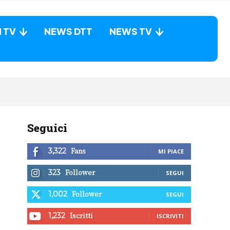
N TV
NEWS DTT
NEWS TV
Seguici
Fans
3,322
MI PIACE
Follower
323
SEGUI
Follower
1,002
SEGUI
Iscritti
1,232
ISCRIVITI