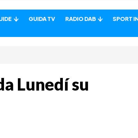
UIDE
GUIDA TV
RADIO DAB
SPORT I
da Lunedí su