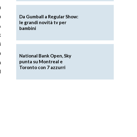
n
Da Gumball a Regular Show:
o
le grandi novità tv per
A
bambini
k
i
o
National Bank Open, Sky
punta su Montreal e
a
Toronto con 7 azzurri
l