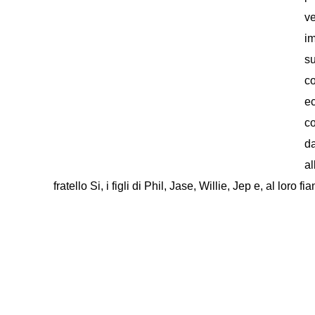
ve
im
su
co
e
c
d
al
fratello Si, i figli di Phil, Jase, Willie, Jep e, al loro 