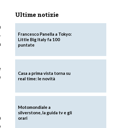
Ultime notizie
n
Francesco Panella a Tokyo:
–
Little Big Italy fa 100
a
puntate
e
Casa a prima vista torna su
e
real time: le novità
Motomondiale a
silverstone, la guida tv e gli
orari
a
e