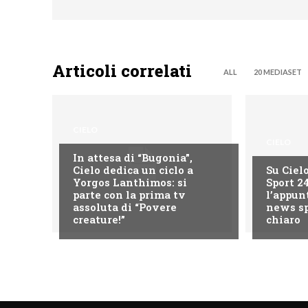
Articoli correlati
ALL
20 MEDIASET
CIELO
CIELO
In attesa di “Bugonia”,
Cielo dedica un ciclo a
Su Ciel
Yorgos Lanthimos: si
Sport 2
parte con la prima tv
l’appun
assoluta di “Povere
news sp
creature!”
chiaro