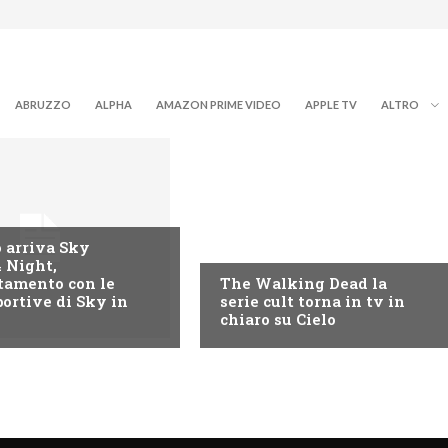
ABRUZZO
ALPHA
AMAZON PRIME VIDEO
APPLE TV
ALTRO
CIELO
o arriva Sky
4 Night,
tamento con le
The Walking Dead la
ortive di Sky in
serie cult torna in tv in
chiaro su Cielo