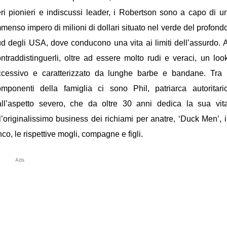
ri pionieri e indiscussi leader, i Robertson sono a capo di u
menso impero di milioni di dollari situato nel verde del profond
d degli USA, dove conducono una vita ai limiti dell’assurdo. 
ntraddistinguerli, oltre ad essere molto rudi e veraci, un loo
ccessivo e caratterizzato da lunghe barbe e bandane. Tra 
omponenti della famiglia ci sono Phil, patriarca autoritari
all’aspetto severo, che da oltre 30 anni dedica la sua vit
l’originalissimo business dei richiami per anatre, ‘Duck Men’, i
fianco, le rispettive mogli, compagne e figli.
Ads