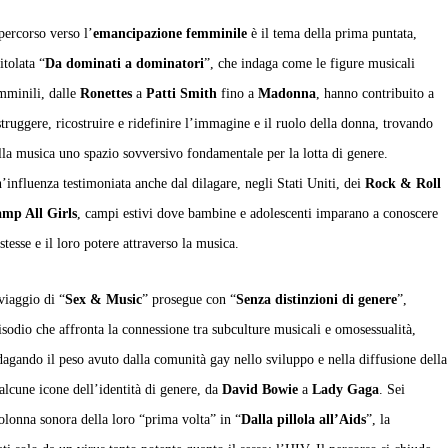
 percorso verso l’
emancipazione femminile
è il tema della prima puntata,
itolata “
Da dominati a dominatori
”, che indaga come le figure musicali
mminili, dalle
Ronettes
a
Patti Smith
fino a
Madonna
, hanno contribuito a
struggere, ricostruire e ridefinire l’immagine e il ruolo della donna, trovando
lla musica uno spazio sovversivo fondamentale per la lotta di genere.
’influenza testimoniata anche dal dilagare, negli Stati Uniti, dei
Rock & Roll
mp All Girls
, campi estivi dove bambine e adolescenti imparano a conoscere
 stesse e il loro potere attraverso la musica.
 viaggio di “
Sex & Music
” prosegue con “
Senza distinzioni di genere
”,
isodio che affronta la connessione tra subculture musicali e omosessualità,
dagando il peso avuto dalla comunità gay nello sviluppo e nella diffusione della
alcune icone dell’identità di genere, da
David Bowie
a
Lady Gaga
. Sei
colonna sonora della loro “prima volta” in “
Dalla pillola all’Aids
”, la