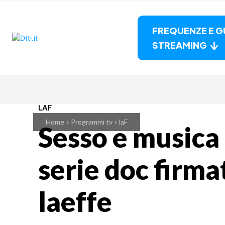
FREQUENZE E G
STREAMING
LAF
Home
Programmi tv
laF
Sesso e musica
serie doc firm
laeffe