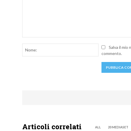
Commento:
Nome:
Salva il mio
commento.
Articoli correlati
ALL
20 MEDIASET