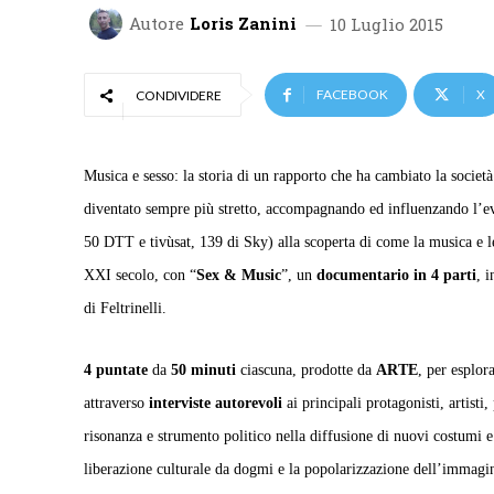
Autore
Loris Zanini
10 Luglio 2015
FACEBOOK
X
CONDIVIDERE
Musica e sesso: la storia di un rapporto che ha cambiato la socie
diventato sempre più stretto, accompagnando ed influenzando l’evo
50 DTT e tivùsat, 139 di Sky) alla scoperta di come la musica e le
XXI secolo, con “
Sex & Music
”, un
documentario in 4 parti
, 
di Feltrinelli.
4 puntate
da
50 minuti
ciascuna, prodotte da
ARTE
, per esplor
attraverso
interviste autorevoli
ai principali protagonisti, artist
risonanza e strumento politico nella diffusione di nuovi costumi e 
liberazione culturale da dogmi e la popolarizzazione dell’immagin