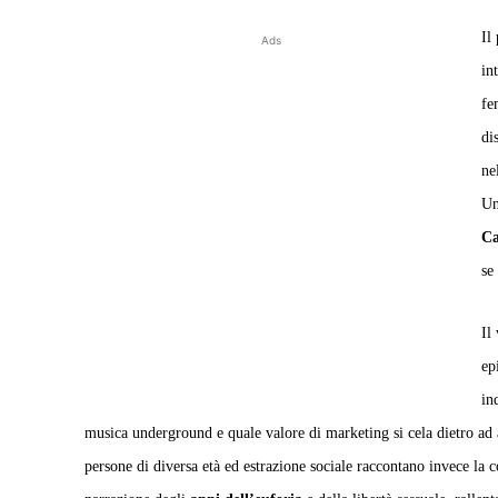
Il
Ads
int
fe
di
ne
Un
Ca
se
Il
ep
in
musica underground e quale valore di marketing si cela dietro ad 
persone di diversa età ed estrazione sociale raccontano invece la 