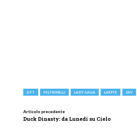
DTT
FELTRINELLI
LADY GAGA
LAEFFE
SKY
Articolo precedente
Duck Dinasty: da Lunedí su Cielo