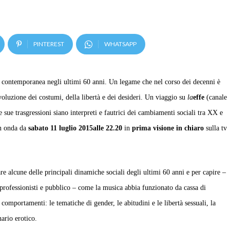
PINTEREST
WHATSAPP
tà contemporanea negli ultimi 60 anni. Un legame che nel corso dei decenni è
luzione dei costumi, della libertà e dei desideri. Un viaggio su
la
effe
(canale
 sue trasgressioni siano interpreti e fautrici dei cambiamenti sociali tra XX e
in onda da
sabato 11 luglio 2015
alle 22.20
in
prima visione in chiaro
sulla tv
are alcune delle principali dinamiche sociali degli ultimi 60 anni e per capire –
i, professionisti e pubblico – come la musica abbia funzionato da cassa di
comportamenti: le tematiche di gender, le abitudini e le libertà sessuali, la
ario erotico.