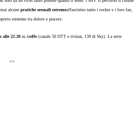
tati solo da un virus tanto potente quanto il sesso: l’HIV. Il percorso si chiude
e mai alcune
pratiche sessuali estreme
affascinino tanto i rocker e i loro fan,
porto esistente tra dolore e piacere.
o alle
22.20
su
la
effe
(canale 50 DTT e tivùsat, 139 di Sky). La serie
Ads