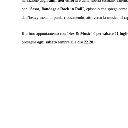
narrazione degli
anni dell’euforia
e della libertà sessuale, rallen
con “
Sesso, Bondage e Rock ‘n Roll
”, episodio che spiega com
dall’heavy metal al punk, ricostruendo, attraverso la musica, il rap
Il primo appuntamento con “
Sex & Music
” è per
sabato 11 lugli
prosegue
ogni sabato
sempre alle
ore 22.20
.