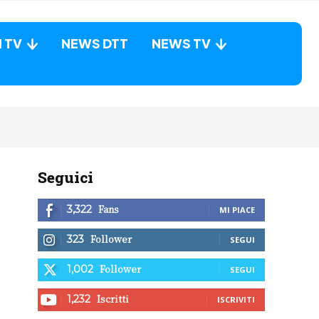
N TV
NEWS DTT
NEWS TV
Seguici
Fans
3,322
MI PIACE
Follower
323
SEGUI
Follower
1,002
SEGUI
Iscritti
1,232
ISCRIVITI