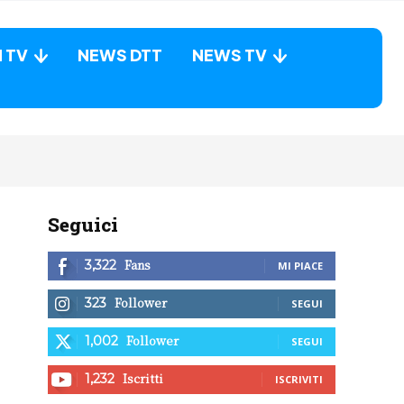
N TV
NEWS DTT
NEWS TV
Seguici
Fans
3,322
MI PIACE
Follower
323
SEGUI
Follower
1,002
SEGUI
Iscritti
1,232
ISCRIVITI