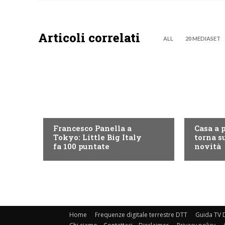
Articoli correlati
ALL
20 MEDIASET
DISCOVERY+
DISCOVE
Francesco Panella a
Casa a 
Tokyo: Little Big Italy
torna su
fa 100 puntate
novità
Home
Frequenze digitale terrestre DTT
Guida TV D