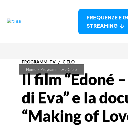
FREQUENZE E G
STREAMING
PROGRAMMI TV
CIELO
Home
Programmi tv
Cielo
Il film “Edoné 
di Eva” e la doc
“Making of Love