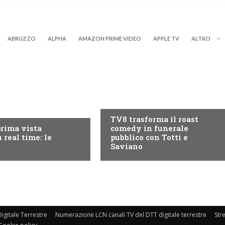
ABRUZZO
ALPHA
AMAZON PRIME VIDEO
APPLE TV
ALTRO
PROGRAMMI TV
RY+
TV8 trasforma il roast
prima vista
comedy in funerale
 real time: le
pubblico con Totti e
Saviano
igitale Terrestre
Numerazione LCN canali TV del DTT digitale terrestre
Str