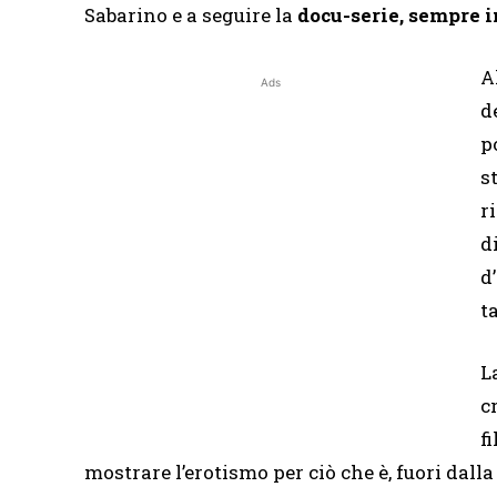
Sabarino e a seguire la
docu-serie, sempre i
A
Ads
d
p
s
r
d
d
t
L
c
f
mostrare l’erotismo per ciò che è, fuori dalla