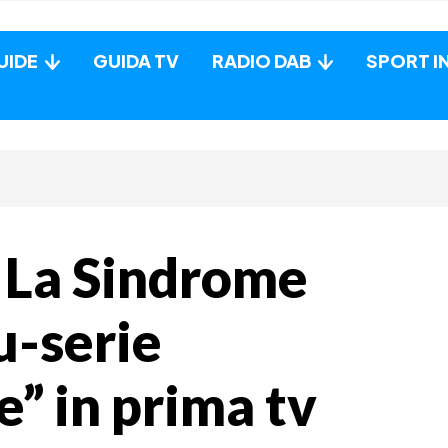
UIDE
GUIDA TV
RADIO DAB
SPORT I
– La Sindrome
u-serie
” in prima tv