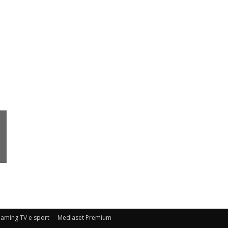
eaming TV e sport
Mediaset Premium