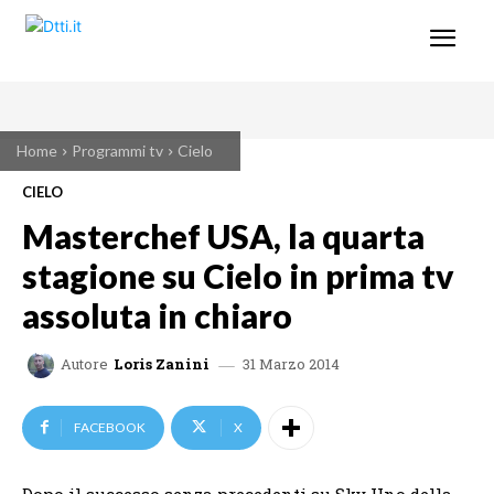
Home
Programmi tv
Cielo
CIELO
Masterchef USA, la quarta
stagione su Cielo in prima tv
assoluta in chiaro
31 Marzo 2014
Autore
Loris Zanini
FACEBOOK
X
Dopo il successo senza precedenti su Sky Uno della