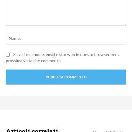
Commento:
No
Salva il mio nome, email e sito web in questo browser per la
prossima volta che commento.
Articoli correlati
ALL
ALTRO