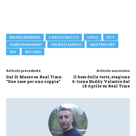
BRUNO BARBIERI
CARLO CRACCO
CIELO
DTT
GORDON RAMSAY
JOE BASTIANICH
MASTERCHEF
SKY
SKY UNO
Articolo precedente
Articolo successivo
Dal 31 Marzo su Real Time:
Il boss delle torte, stagione
“Due case per una coppia”
6: torna Buddy Valastro dal
18 Aprile su Real Time