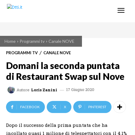
Home
Programmi tv
Canale NOVE
PROGRAMMI TV
CANALE NOVE
Domani la seconda puntata
di Restaurant Swap sul Nove
17 Giugno 2020
Autore
Loris Zanini
FACEBOOK
X
PINTEREST
Dopo il successo della prima puntata che ha
incollato quasi 1 milione di telespettatori con il 4.1%