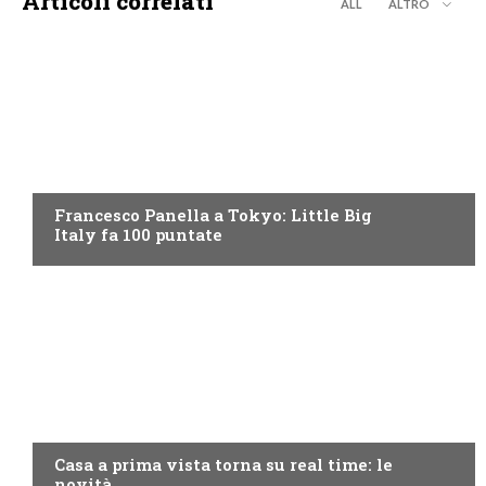
Articoli correlati
ALL
ALTRO
DISCOVERY+
Francesco Panella a Tokyo: Little Big
Italy fa 100 puntate
DISCOVERY+
Casa a prima vista torna su real time: le
novità