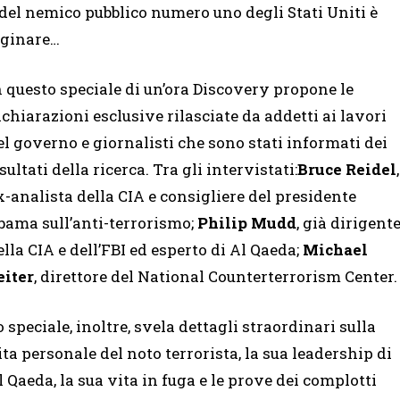
i del nemico pubblico numero uno degli Stati Uniti è
aginare…
n questo speciale di un’ora Discovery propone le
ichiarazioni esclusive rilasciate da addetti ai lavori
el governo e giornalisti che sono stati informati dei
isultati della ricerca. Tra gli intervistati:
Bruce Reidel
,
x-analista della CIA e consigliere del presidente
bama sull’anti-terrorismo;
Philip Mudd
, già dirigent
ella CIA e dell’FBI ed esperto di Al Qaeda;
Michael
eiter
, direttore del National Counterterrorism Center.
o speciale, inoltre, svela dettagli straordinari sulla
ita personale del noto terrorista, la sua leadership di
l Qaeda, la sua vita in fuga e le prove dei complotti