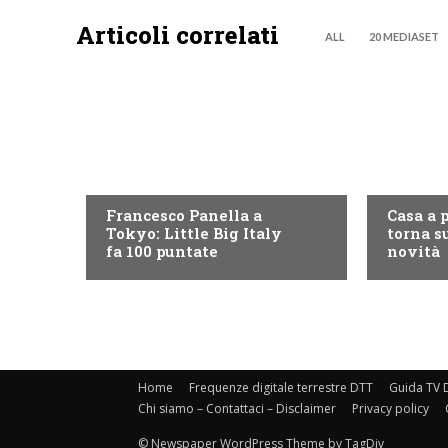
Articoli correlati
ALL
20 MEDIASET
DISCOVERY+
DISCOVE
Francesco Panella a
Casa a 
Tokyo: Little Big Italy
torna su
fa 100 puntate
novità
Home
Frequenze digitale terrestre DTT
Guida TV D
Chi siamo – Contattaci – Disclaimer
Privacy policy
© Newspaper WordPress Theme by TagDiv