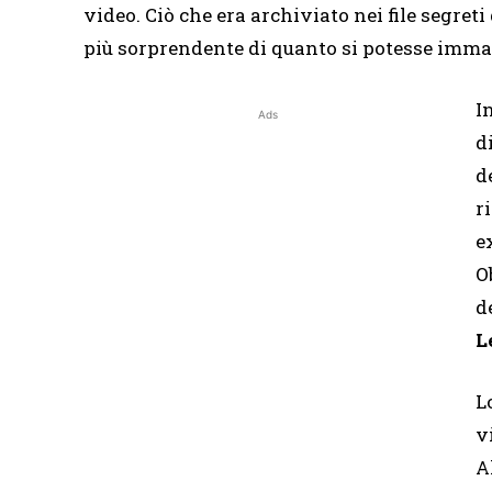
video. Ciò che era archiviato nei file segret
più sorprendente di quanto si potesse imm
I
Ads
d
d
r
e
O
d
L
L
v
A