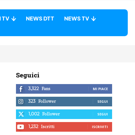
N TV
NEWS DTT
NEWS TV
Seguici
Fans
3,322
MI PIACE
Follower
323
SEGUI
Follower
1,002
SEGUI
Iscritti
1,232
ISCRIVITI