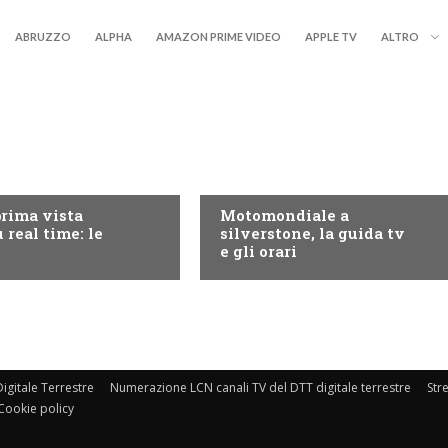
ABRUZZO
ALPHA
AMAZON PRIME VIDEO
APPLE TV
ALTRO
RY+
MOTO GP
prima vista
Motomondiale a
 real time: le
silverstone, la guida tv
e gli orari
igitale Terrestre
Numerazione LCN canali TV del DTT digitale terrestre
Str
Cookie policy