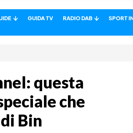
UIDE
GUIDA TV
RADIO DAB
SPORT I
nel: questa
 speciale che
 di Bin