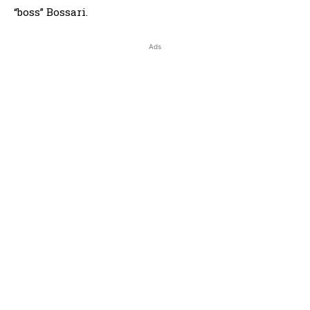
“boss” Bossari.
Ads