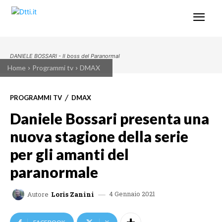
DANIELE BOSSARI - Il boss del Paranormal
Home
Programmi tv
DMAX
PROGRAMMI TV
DMAX
Daniele Bossari presenta una
nuova stagione della serie
per gli amanti del
paranormale
4 Gennaio 2021
Autore
Loris Zanini