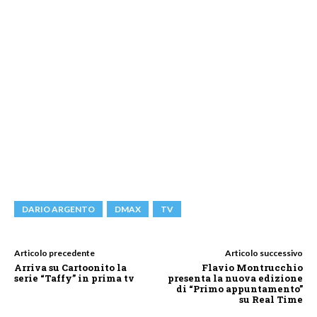
DARIO ARGENTO
DMAX
TV
Articolo precedente
Articolo successivo
Arriva su Cartoonito la
Flavio Montrucchio
serie “Taffy” in prima tv
presenta la nuova edizione
di “Primo appuntamento”
su Real Time