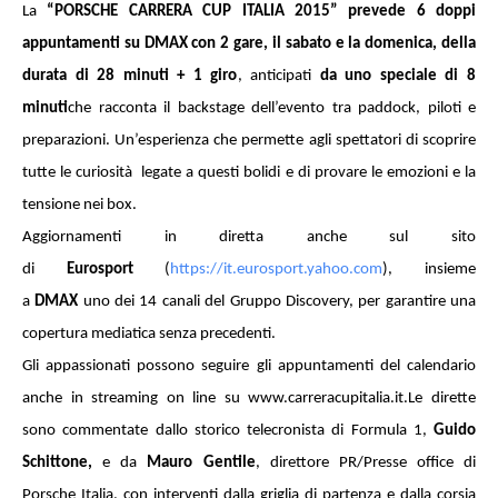
La
“PORSCHE CARRERA CUP ITALIA 2015”
prevede 6 doppi
appuntamenti su DMAX con 2 gare, il sabato e la domenica, della
durata di 28 minuti + 1 giro
, anticipati
da uno speciale di 8
minuti
che racconta il backstage dell’evento tra paddock, piloti e
preparazioni. Un’esperienza che permette agli spettatori di scoprire
tutte le curiosità legate a questi bolidi e di provare le emozioni e la
tensione nei box.
Aggiornamenti in diretta anche sul sito
di
Eurosport
(
https://it.eurosport.yahoo.
com
), insieme
a
DMAX
uno dei 14 canali del Gruppo Discovery, per garantire una
copertura mediatica senza precedenti.
Gli appassionati possono seguire gli appuntamenti del calendario
anche in streaming on line su
www.carreracupitalia.it
.Le dirette
sono commentate dallo storico telecronista di Formula 1,
Guido
Schittone,
e da
Mauro Gentile
, direttore PR/Presse office di
Porsche Italia, con interventi dalla griglia di partenza e dalla corsia