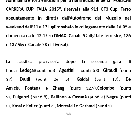
Adrenalina e forti emozioni per la nona edizione della “PORSCHE
CARRERA CUP ITALIA 2015”, riservata alla 911 GT3 Cup.
Terzo
appuntamento in diretta dall’Autodromo del Mugello nel
weekend dell’11 e 12 luglio: sabato in collegamento dalle 16.05 e
domenica dalle 12.15 su DMAX (Canale 52 digitale terrestre, 136
e 137 Sky e Canale 28 di TivùSat
).
La classifica provvisoria dopo la seconda gara di
Imola:
Ledogar
(punti 65),
Agostini
(punti 53),
Giraudi
(punti
37),
Drudi
(punti 26, 5),
Gaidai
(punti 17),
De
Amicis
,
Fontana
e
Zhang
(punti 12,9),
Colombo
(punti
9),
Fulgenzi
(punti 8),
Pellinen
e
Cassarà
(punti 4),
Negra
(punti
3),
Kasai e Koller
(punti 2),
Mercatali e Gerhard
(punti 1).
Ads