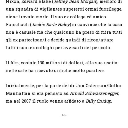
Nixon, Edward Blake (
Jeffrey Dean Morgan
), membro di
una squadra di vigilantes supereroi ormai fuorilegge,
viene trovato morto. Il suo ex collega ed amico
Rorschach (
Jackie Earle Haley
) si convince che la cosa
non è casuale ma che qualcuno ha preso di mira tutti
gli ex partecipanti e decide quindi di ricontattare
tutti i suoi ex colleghi per avvisarli del pericolo.
Il film, costato 130 milioni di dollari, alla sua uscita
nelle sale ha ricevuto critiche molto positive.
Inizialmente, per la parte del dr. Jon Osterman/Dottor
Manhattan si era pensato ad
Arnold Schwarzenegger
,
ma nel 2007 il ruolo venne affidato a
Billy Crudup
.
Ads