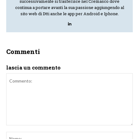
successivamente si trasferisce nel Cremasco dove
continua a portare avanti la sua passione aggiungendo al
sito web di Dtti anche le app per Android e Iphone.
Commenti
lascia un commento
Commento:
No