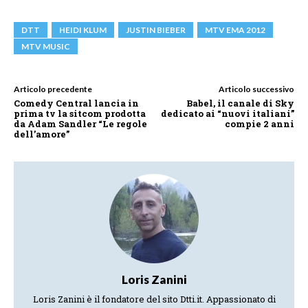
DTT
HEIDI KLUM
JUSTIN BIEBER
MTV EMA 2012
MTV MUSIC
Articolo precedente
Articolo successivo
Comedy Central lancia in
Babel, il canale di Sky
prima tv la sitcom prodotta
dedicato ai “nuovi italiani”
da Adam Sandler “Le regole
compie 2 anni
dell’amore”
Loris Zanini
Loris Zanini è il fondatore del sito Dtti.it. Appassionato di