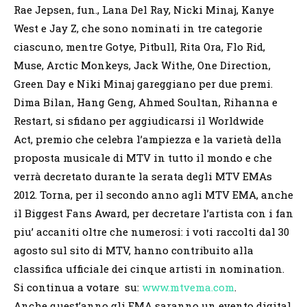
Rae Jepsen, fun., Lana Del Ray, Nicki Minaj, Kanye
West e Jay Z, che sono nominati in tre categorie
ciascuno, mentre Gotye, Pitbull, Rita Ora, Flo Rid,
Muse, Arctic Monkeys, Jack Withe, One Direction,
Green Day e Niki Minaj gareggiano per due premi.
Dima Bilan, Hang Geng, Ahmed Soultan, Rihanna e
Restart, si sfidano per aggiudicarsi il Worldwide
Act, premio che celebra l’ampiezza e la varietà della
proposta musicale di MTV in tutto il mondo e che
verrà decretato durante la serata degli MTV EMAs
2012. Torna, per il secondo anno agli MTV EMA, anche
il Biggest Fans Award, per decretare l’artista con i fan
piu’ accaniti oltre che numerosi: i voti raccolti dal 30
agosto sul sito di MTV, hanno contribuito alla
classifica ufficiale dei cinque artisti in nomination.
Si continua a votare su:
www.mtvema.com
.
Anche quest’anno gli EMA saranno un evento digital