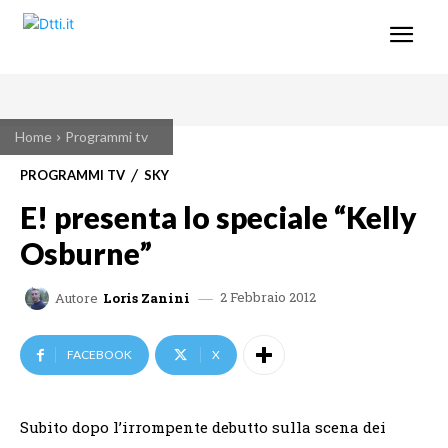
Home
Programmi tv
PROGRAMMI TV
SKY
E! presenta lo speciale “Kelly
Osburne”
2 Febbraio 2012
Autore
Loris Zanini
FACEBOOK
X
Subito dopo l’irrompente debutto sulla scena dei