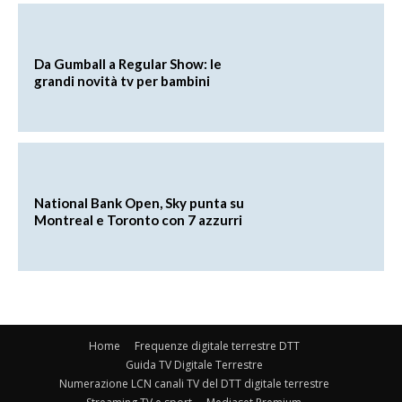
Da Gumball a Regular Show: le
grandi novità tv per bambini
National Bank Open, Sky punta su
Montreal e Toronto con 7 azzurri
Home
Frequenze digitale terrestre DTT
Guida TV Digitale Terrestre
Numerazione LCN canali TV del DTT digitale terrestre