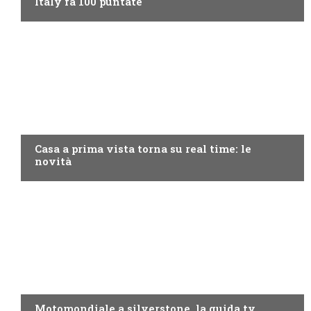
Italy fa 100 puntate
DISCOVERY+
Casa a prima vista torna su real time: le
novità
MOTO GP
Motomondiale a silverstone, la guida tv