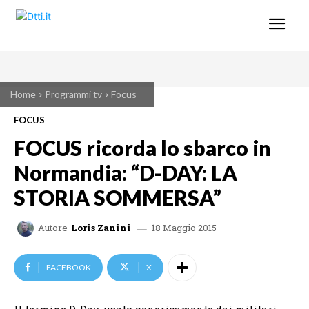
Home
Programmi tv
Focus
FOCUS
FOCUS ricorda lo sbarco in
Normandia: “D-DAY: LA
STORIA SOMMERSA”
18 Maggio 2015
Autore
Loris Zanini
FACEBOOK
X
Il termine D-Day, usato genericamente dai militari