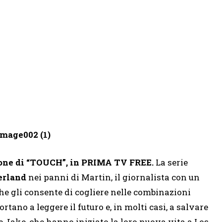
agione di “TOUCH”, in PRIMA TV FREE.
La serie
erland
nei panni di Martin, il giornalista con un
che gli consente di cogliere nelle combinazioni
tano a leggere il futuro e, in molti casi, a salvare
 Jake, che hanno iniziato la loro nuova vita a Los