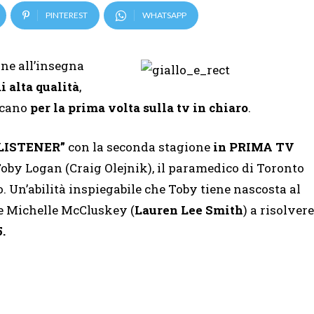
PINTEREST
WHATSAPP
ne all’insegna
i alta qualità
,
rcano
per la prima volta sulla tv in chiaro
.
E LISTENER”
con la seconda stagione
in PRIMA TV
oby Logan (Craig Olejnik), il paramedico di Toronto
. Un’abilità inspiegabile che Toby tiene nascosta al
te Michelle McCluskey (
Lauren Lee Smith
) a risolvere
.