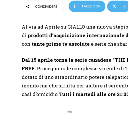
FACEBOOK
X
CONDIVIDERE
Al via ad Aprile su GIALLO una nuova stagio
di
prodotti d’acquisizione internazionale d
con
tante prime tv assolute
e serie che sba
Dal 15 aprile torna la serie canadese “TH
FREE.
Proseguono le complesse vicende di T
dotato di uno straordinario potere telepatico
mondo ma che sfrutta per aiutare il sergen
casi d’omicidio.
Tutti i martedì alle ore 21:05
Ads