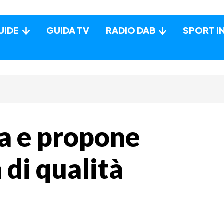
UIDE
GUIDA TV
RADIO DAB
SPORT I
va e propone
 di qualità