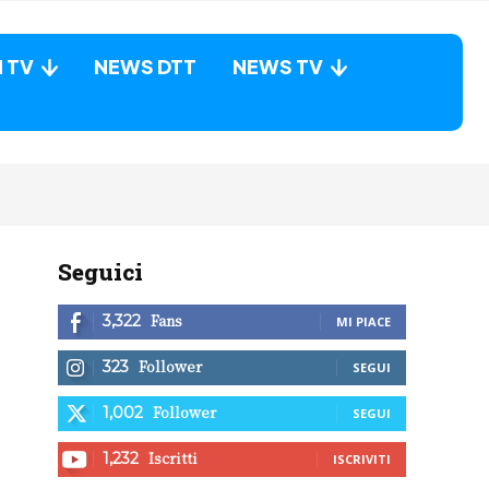
N TV
NEWS DTT
NEWS TV
Seguici
Fans
3,322
MI PIACE
Follower
323
SEGUI
Follower
1,002
SEGUI
Iscritti
1,232
ISCRIVITI