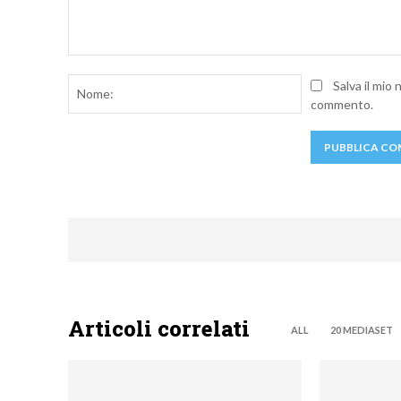
Commento:
Nome:
Salva il mio
commento.
Articoli correlati
ALL
20 MEDIASET