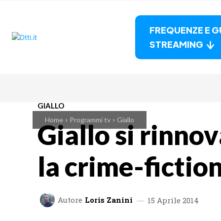
FREQUENZE E G
STREAMING
GIALLO
Home
Programmi tv
Giallo
Giallo si rinno
la crime-fiction
Autore
Loris Zanini
15 Aprile 2014