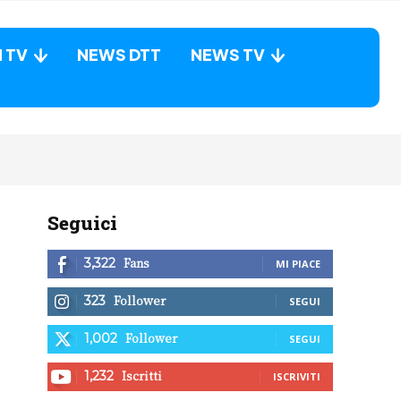
N TV
NEWS DTT
NEWS TV
Seguici
Fans
3,322
MI PIACE
Follower
323
SEGUI
Follower
1,002
SEGUI
Iscritti
1,232
ISCRIVITI