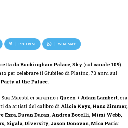
PINTEREST
WHATSAPP
iretta da Buckingham Palace
,
Sky
(sul
canale 109
)
 per celebrare il Giubileo di Platino, 70 anni sul
Party at the Palace
.
i Sua Maestà ci saranno i
Queen + Adam Lambert
, già
i da artisti del calibro di
Alicia Keys, Hans Zimmer,
e Ezra
,
Duran Duran, Andrea Bocelli, Mimi Webb,
s, Sigala
,
Diversity
,
Jason Donovan
,
Mica Paris
: