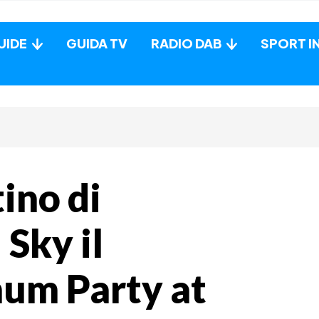
UIDE
GUIDA TV
RADIO DAB
SPORT I
tino di
 Sky il
num Party at