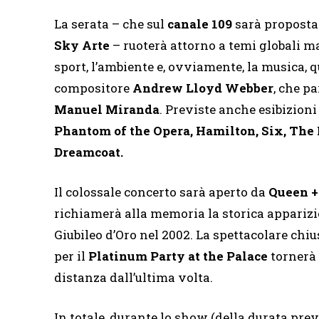
La serata – che sul
canale 109
sarà proposta
Sky Arte
– ruoterà attorno a temi globali ma
sport, l’ambiente e, ovviamente, la musica,
compositore
Andrew Lloyd Webber
, che p
Manuel Miranda
. Previste anche esibizioni
Phantom of the Opera, Hamilton, Six, The
Dreamcoat.
Il colossale concerto sarà aperto da
Queen 
richiamerà alla memoria la storica apparizio
Giubileo d’Oro nel 2002. La spettacolare chi
per il
Platinum Party at the Palace
tornerà 
distanza dall’ultima volta.
In totale, durante lo show (della durata previ