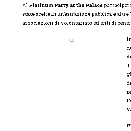
Al
Platinum Party at the Palace
parteciper
state scelte in un’estrazione pubblica e altr
associazioni di volontariato ed enti di benef
I
Ads
d
d
T
g
d
p
F
W
P