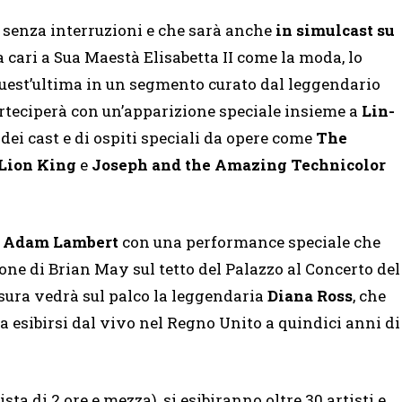
 senza interruzioni e che sarà anche
in
simulcast su
 cari a Sua Maestà Elisabetta II come la moda, lo
 quest’ultima in un segmento curato dal leggendario
arteciperà con un’apparizione speciale insieme a
Lin-
 dei cast e di ospiti speciali da opere come
The
 Lion King
e
Joseph and the Amazing Technicolor
+ Adam Lambert
con una performance speciale che
ne di Brian May sul tetto del Palazzo al Concerto del
usura vedrà sul palco la leggendaria
Diana Ross
, che
a esibirsi dal vivo nel Regno Unito a quindici anni di
sta di 2 ore e mezza), si esibiranno oltre 30 artisti e