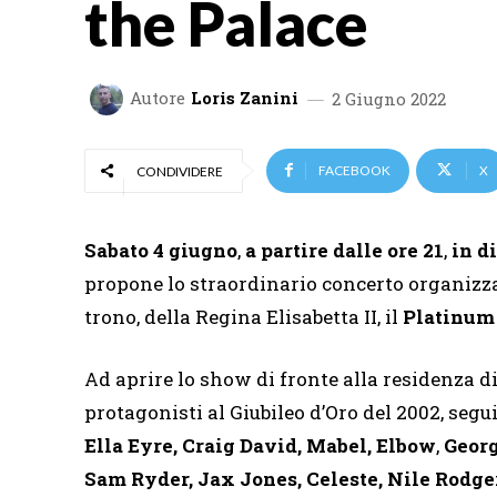
the Palace
Autore
Loris Zanini
2 Giugno 2022
FACEBOOK
X
CONDIVIDERE
Sabato 4 giugno
,
a partire dalle ore 21
,
in d
propone lo straordinario concerto organizzato
trono, della Regina Elisabetta II, il
Platinum 
Ad aprire lo show di fronte alla residenza d
protagonisti al Giubileo d’Oro del 2002, seguit
Ella Eyre, Craig David, Mabel, Elbow
,
Georg
Sam Ryder, Jax Jones, Celeste, Nile Rodger