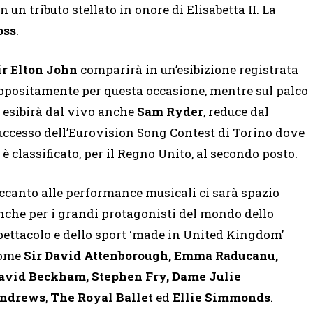
 un tributo stellato in onore di Elisabetta II. La
oss
.
ir Elton John
comparirà in un’esibizione registrata
ppositamente per questa occasione, mentre sul palco
i esibirà dal vivo anche
Sam Ryder
, reduce dal
uccesso dell’Eurovision Song Contest di Torino dove
i è classificato, per il Regno Unito, al secondo posto.
ccanto alle performance musicali ci sarà spazio
nche per i grandi protagonisti del mondo dello
pettacolo e dello sport ‘made in United Kingdom’
ome
Sir David Attenborough, Emma Raducanu,
avid Beckham, Stephen Fry, Dame Julie
ndrews
,
The Royal Ballet
ed
Ellie Simmonds
.