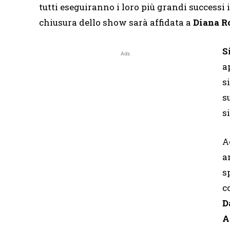
tutti eseguiranno i loro più grandi successi in
chiusura dello show sarà affidata a
Diana R
S
Ads
a
s
s
s
A
a
s
c
D
A