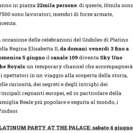
anno in piazza
22mila persone
: di queste, 10mila son
e 7500 sono lavoratori, membri di forze armate,
icenza.
n occasione delle celebrazioni del Giubileo di Platino
ella Regina Elisabetta II,
da domani venerdì 3 fino a
omenica 5 giugno
il
canale 109
diventa
Sky Uno
he Royals
: un temporary channel che accompagnerà
li spettatori in un viaggio alla scoperta della storia,
elle curiosità, dei segreti e degli intrighi dei
rincipali regnanti europei, ed in particolare della
amiglia Reale più popolare e seguita al mondo, i
indsor.
LATINUM PARTY AT THE PALACE: sabato 4 giugno