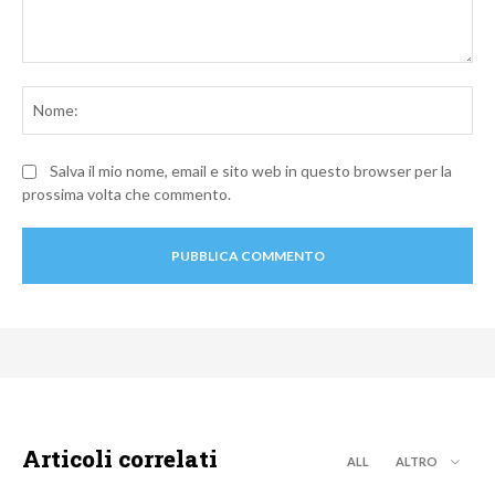
Commento:
No
Salva il mio nome, email e sito web in questo browser per la
prossima volta che commento.
Articoli correlati
ALL
ALTRO