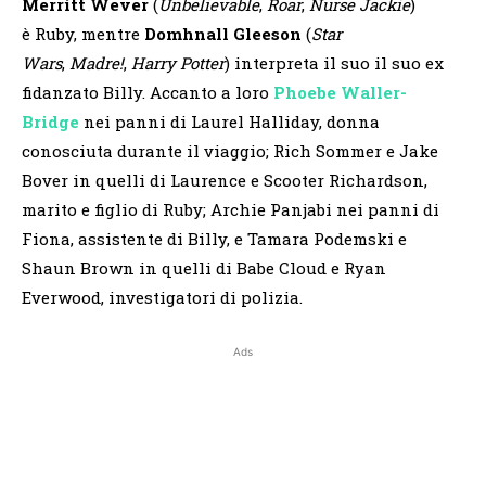
Merritt Wever
(
Unbelievable
,
Roar
,
Nurse Jackie
)
è Ruby, mentre
Domhnall Gleeson
(
Star
Wars
,
Madre!
,
Harry Potter
) interpreta il suo il suo ex
fidanzato Billy. Accanto a loro
Phoebe Waller-
Bridge
nei panni di Laurel Halliday, donna
conosciuta durante il viaggio; Rich Sommer e Jake
Bover in quelli di Laurence e Scooter Richardson,
marito e figlio di Ruby; Archie Panjabi nei panni di
Fiona, assistente di Billy, e Tamara Podemski e
Shaun Brown in quelli di Babe Cloud e Ryan
Everwood, investigatori di polizia.
Ads