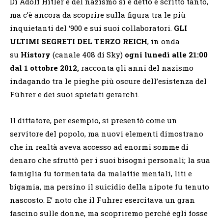
Di Adolf Hitler e del nazismo si è detto e scritto tanto,
ma c’è ancora da scoprire sulla figura tra le più
inquietanti del ‘900 e sui suoi collaboratori.
GLI
ULTIMI SEGRETI DEL TERZO REICH
, in onda
su
History
(canale 408 di Sky)
ogni lunedì alle 21:00
dal 1 ottobre 2012,
racconta gli anni del nazismo
indagando tra le pieghe più oscure dell’esistenza del
Führer e dei suoi spietati gerarchi.
Il dittatore, per esempio, si presentò come un
servitore del popolo, ma nuovi elementi dimostrano
che in realtà aveva accesso ad enormi somme di
denaro che sfruttò per i suoi bisogni personali; la sua
famiglia fu tormentata da malattie mentali, liti e
bigamia, ma persino il suicidio della nipote fu tenuto
nascosto. E’ noto che il Fuhrer esercitava un gran
fascino sulle donne, ma scopriremo perché egli fosse