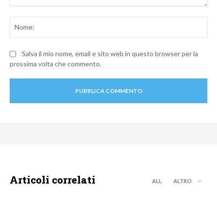
Commento:
No
Salva il mio nome, email e sito web in questo browser per la
prossima volta che commento.
Articoli correlati
ALL
ALTRO