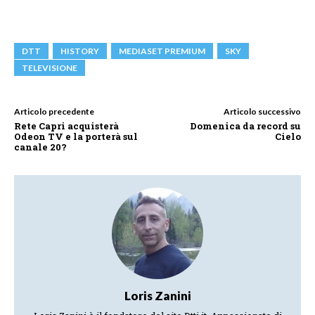
DTT
HISTORY
MEDIASET PREMIUM
SKY
TELEVISIONE
Articolo precedente
Articolo successivo
Rete Capri acquisterà
Domenica da record su
Odeon TV e la porterà sul
Cielo
canale 20?
Loris Zanini