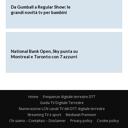
Da Gumball a Regular Show: le
grandi novità tv per bambini
National Bank Open, Sky punta su
Montreal e Toronto con 7 azzurri
Home
Frequenze digitale terrestre DTT
Guida TV Digitale Terrestre
Numerazione LCN canali TV del DTT digitale terrestre
Streaming TV e sport
Mediaset Premium
Chi siamo – Contattaci – Disclaimer
Privacy policy
Cookie policy