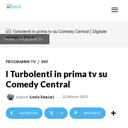
Home
Programmi tv
PROGRAMMI TV
SKY
I Turbolenti in prima tv su
Comedy Central
12 Marzo 2012
Autore
Loris Zanini
FACEBOOK
X
PINTEREST