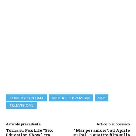
COMEDY CENTRAL
MEDIASET PREMIUM
SKY
TELEVISIONE
Articolo precedente
Articolo successivo
Torna su FoxLife “Sex
“Mai per amore”: ad Aprile
Education Show”, tra
su Rai 1 i quattro film sulla